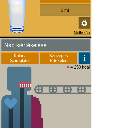
Nap kiértékelése
Kalória
Szöveges
Szimulátor
Értékelés