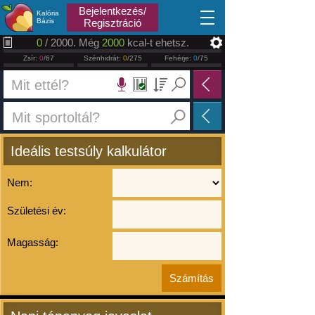
2026.08.06
Bejelentkezés/
Kalória
Bázis
Regisztráció
0
/ 2000. Még
2000
kcal-t ehetsz.
Zsír:
0
/67
Szénhidrát:
0
/275
Fehérje:
0
/75
Ideális testsúly kalkulátor
Nem:
Születési év:
Magasság: