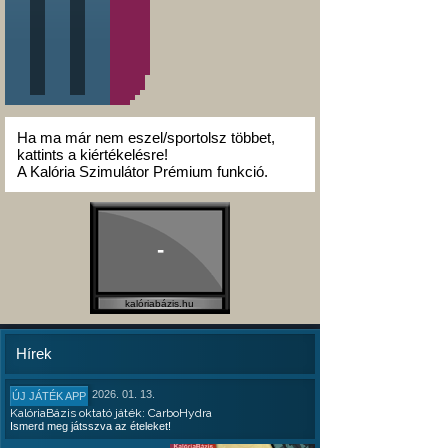
Ha ma már nem eszel/sportolsz többet,
kattints a kiértékelésre!
A Kalória Szimulátor Prémium funkció.
-
kalóriabázis.hu
Hírek
2026. 01. 13.
ÚJ JÁTÉK APP
KalóriaBázis oktató játék: CarboHydra
Ismerd meg játsszva az ételeket!