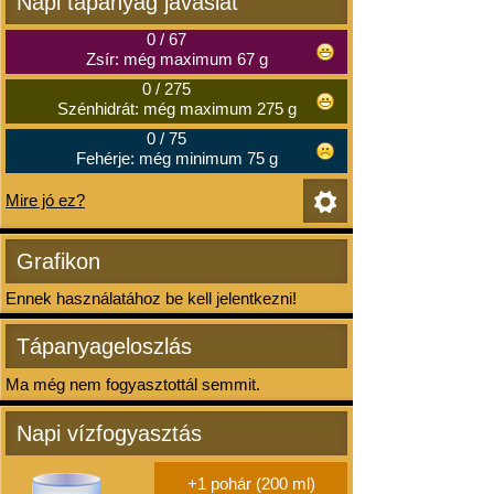
Napi tápanyag javaslat
0
/
67
Zsír: még maximum 67 g
0
/
275
Szénhidrát: még maximum 275 g
0
/
75
Fehérje: még minimum 75 g
Mire jó ez?
Grafikon
Ennek használatához be kell jelentkezni!
Tápanyageloszlás
Ma még nem fogyasztottál semmit.
Napi vízfogyasztás