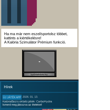
Ha ma már nem eszel/sportolsz többet,
kattints a kiértékelésre!
A Kalória Szimulátor Prémium funkció.
-
kalóriabázis.hu
Hírek
2026. 01. 13.
ÚJ JÁTÉK APP
KalóriaBázis oktató játék: CarboHydra
Ismerd meg játsszva az ételeket!