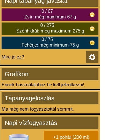
Napi tápanyag javaslat
0
/
67
Zsír: még maximum 67 g
0
/
275
Szénhidrát: még maximum 275 g
0
/
75
Fehérje: még minimum 75 g
Mire jó ez?
Grafikon
Ennek használatához be kell jelentkezni!
Tápanyageloszlás
Ma még nem fogyasztottál semmit.
Napi vízfogyasztás