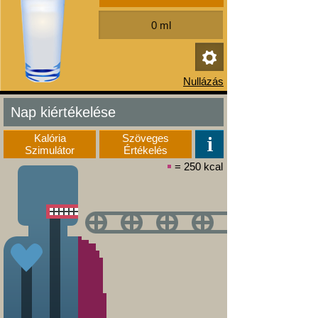
Nap kiértékelése
Kalória
Szöveges
Szimulátor
Értékelés