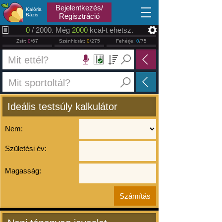
2026.08.06
Bejelentkezés/
Kalória
Bázis
Regisztráció
0
/ 2000. Még
2000
kcal-t ehetsz.
Zsír:
0
/67
Szénhidrát:
0
/275
Fehérje:
0
/75
Ideális testsúly kalkulátor
Nem:
Születési év:
Magasság: