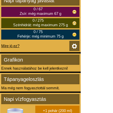
Napi tápanyag javaslat
0
/
67
Zsír: még maximum 67 g
0
/
275
Szénhidrát: még maximum 275 g
0
/
75
Fehérje: még minimum 75 g
Mire jó ez?
Grafikon
Ennek használatához be kell jelentkezni!
Tápanyageloszlás
Ma még nem fogyasztottál semmit.
Napi vízfogyasztás