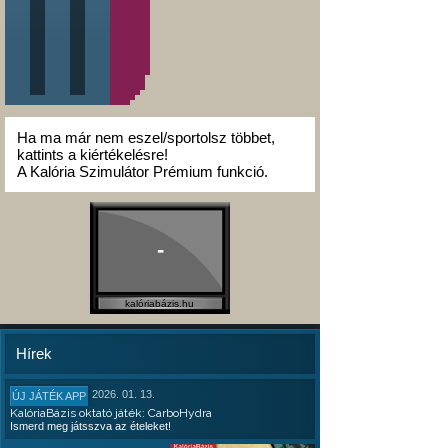
Ha ma már nem eszel/sportolsz többet,
kattints a kiértékelésre!
A Kalória Szimulátor Prémium funkció.
-
kalóriabázis.hu
Hírek
2026. 01. 13.
ÚJ JÁTÉK APP
KalóriaBázis oktató játék: CarboHydra
Ismerd meg játsszva az ételeket!