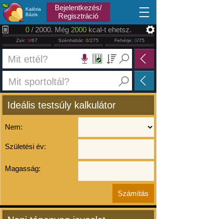
2026.08.07
Bejelentkezés/
Kalória
Bázis
Regisztráció
0
/ 2000. Még
2000
kcal-t ehetsz.
Zsír:
0
/67
Szénhidrát:
0
/275
Fehérje:
0
/75
Ideális testsúly kalkulátor
Nem:
Születési év:
Magasság: