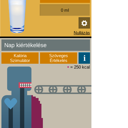
Nap kiértékelése
Kalória
Szöveges
Szimulátor
Értékelés