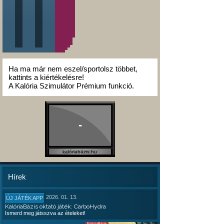
Ha ma már nem eszel/sportolsz többet,
kattints a kiértékelésre!
A Kalória Szimulátor Prémium funkció.
-
kalóriabázis.hu
Hírek
2026. 01. 13.
ÚJ JÁTÉK APP
KalóriaBázis oktató játék: CarboHydra
Ismerd meg játsszva az ételeket!