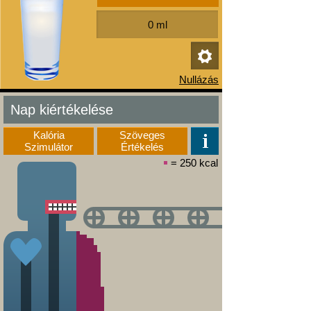
Nap kiértékelése
Kalória
Szöveges
Szimulátor
Értékelés