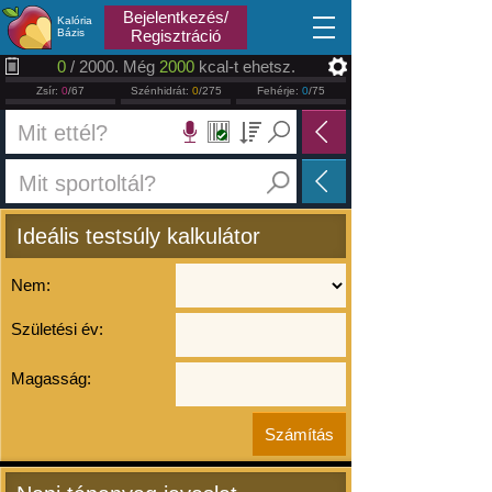
2026.08.08
Bejelentkezés/
Kalória
Bázis
Regisztráció
0
/ 2000. Még
2000
kcal-t ehetsz.
Zsír:
0
/67
Szénhidrát:
0
/275
Fehérje:
0
/75
Ideális testsúly kalkulátor
Nem:
Születési év:
Magasság: