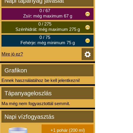
Napi tápanyag javaslat
0
/
67
Zsír: még maximum 67 g
0
/
275
Szénhidrát: még maximum 275 g
0
/
75
Fehérje: még minimum 75 g
Mire jó ez?
Grafikon
Ennek használatához be kell jelentkezni!
Tápanyageloszlás
Ma még nem fogyasztottál semmit.
Napi vízfogyasztás