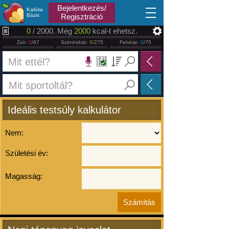
2026.08.07
Bejelentkezés/
Kalória
Bázis
Regisztráció
0
/ 2000. Még
2000
kcal-t ehetsz.
Zsír:
0
/67
Szénhidrát:
0
/275
Fehérje:
0
/75
Ideális testsúly kalkulátor
Nem:
Születési év:
Magasság: