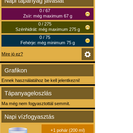
Napi tápanyag javaslat
0
/
67
Zsír: még maximum 67 g
0
/
275
Szénhidrát: még maximum 275 g
0
/
75
Fehérje: még minimum 75 g
Mire jó ez?
Grafikon
Ennek használatához be kell jelentkezni!
Tápanyageloszlás
Ma még nem fogyasztottál semmit.
Napi vízfogyasztás