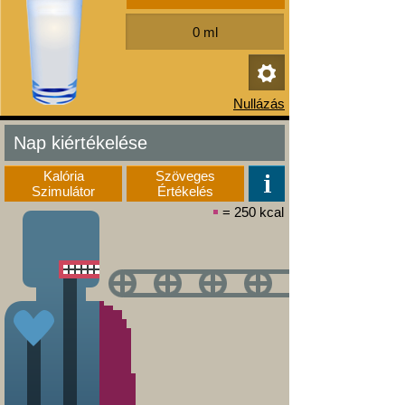
Nap kiértékelése
Kalória
Szöveges
Szimulátor
Értékelés