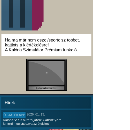
Ha ma már nem eszel/sportolsz többet,
kattints a kiértékelésre!
A Kalória Szimulátor Prémium funkció.
-
kalóriabázis.hu
Hírek
2026. 01. 13.
ÚJ JÁTÉK APP
KalóriaBázis oktató játék: CarboHydra
Ismerd meg játsszva az ételeket!