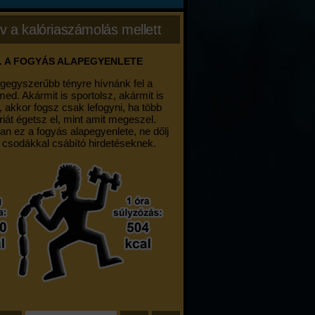
v a kalóriaszámolás mellett
. A FOGYÁS ALAPEGYENLETE
egegyszerűbb tényre hívnánk fel a
med. Akármit is sportolsz, akármit is
, akkor fogsz csak lefogyni, ha több
riát égetsz el, mint amit megeszel.
an ez a fogyás alapegyenlete, ne dőlj
 csodákkal csábító hirdetéseknek.