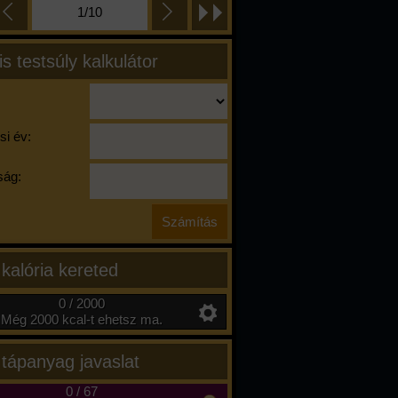
1/10
is testsúly kalkulátor
si év:
ág:
 kalória kereted
0 / 2000
Még 2000 kcal-t ehetsz ma.
 tápanyag javaslat
0
/
67