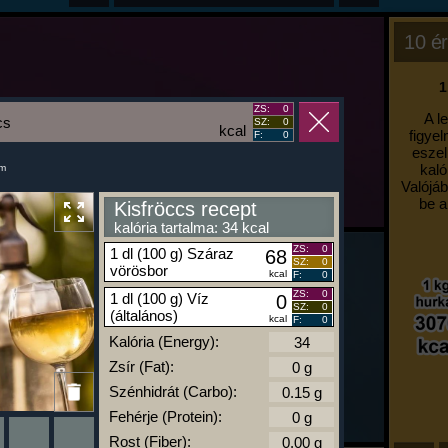
10 ér
1
ZS:
0
A l
cs
SZ:
0
kcal
figyel
F:
0
eszel
kaló
um
Valójáb
be a
Kisfröccs recept
kalória tartalma: 34 kcal
ZS:
0
1 dl (100 g) Száraz
68
SZ:
0
vörösbor
kcal
F:
0
ZS:
0
1 dl (100 g) Víz
0
SZ:
0
(általános)
kcal
F:
0
Kalória (Energy):
Zsír (Fat):
Szénhidrát (Carbo):
Fehérje (Protein):
Rost (Fiber):