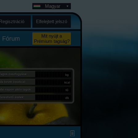
Magyar
Regisztráció
Elfelejtett jelszó
Mit nyújt a
Fórum
Prémium tagság?
Tagok összfogyása:
kg
Ma bevitt összkcal:
kcal
Mai napon aktív tagok:
fő
Kereshető ételek:
db