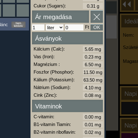
Cukor (Sugars):
Ár megadása
Ideál
Ha ma már nem eszel/sportolsz többet,
lánc
kattints a kiértékelésre!
Ft
OK
A Kalória Szimulátor Prémium funkció.
Nem:
Ásványok
Születé
Kálcium (Calc):
-
Vas (Iron):
Magass
Magnézium :
Foszfor (Phosphor):
kalóriabázis.hu
Kálium (Potassium):
Nátrium (Sodium):
Napi
Cink (Zinc):
Vitaminok
C-vitamin:
B1-vitamin Tiamin:
Napi
B2-vitamin riboflavin: