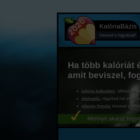
KalóriaBázis
Vezesd a fogyásod!
Ha több kalóriát 
amit beviszel, fo
kalória kalkulátor:
állítsd be c
ételnapló:
rögzítsd mit ettél, s
sikeres fogyás:
kövesd grafik
Mennyit akarsz fogyn