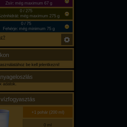
Zsír: még maximum 67 g
0
/
275
zénhidrát: még maximum 275 g
0
/
75
Fehérje: még minimum 75 g
ez?
ikon
sználatához be kell jelentkezni!
nyageloszlás
k adatok.
 vízfogyasztás