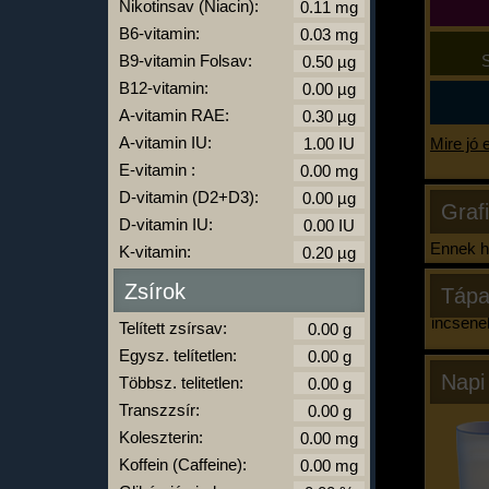
Nikotinsav (Niacin):
B6-vitamin:
B9-vitamin Folsav:
S
B12-vitamin:
A-vitamin RAE:
A-vitamin IU:
Mire jó 
E-vitamin :
D-vitamin (D2+D3):
Graf
D-vitamin IU:
Ennek ha
K-vitamin:
Zsírok
Tápa
Nincsene
Telített zsírsav:
Egysz. telítetlen:
Napi
Többsz. telitetlen:
Transzzsír:
Koleszterin:
Koffein (Caffeine):