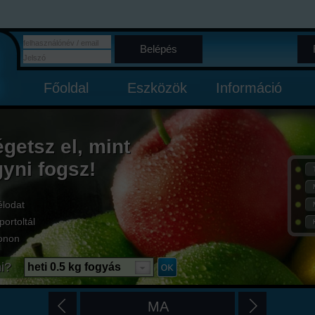
Belépés
Főoldal
Eszközök
Információ
égetsz el, mint
gyni fogsz!
élodat
portoltál
onon
i?
heti 0.5 kg fogyás
MA