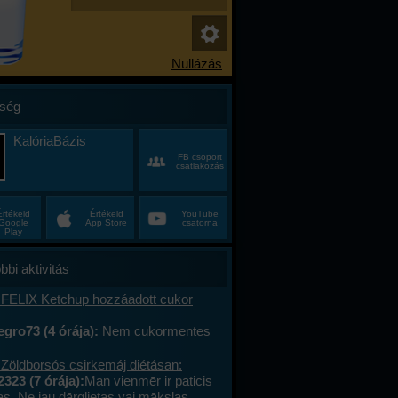
ség
KalóriaBázis
FB csoport
csatlakozás
Értékeld
Értékeld
YouTube
Google
App Store
csatorna
Play
bbi aktivitás
 FELIX Ketchup hozzáadott cukor
gro73 (4 órája):
Nem cukormentes
0%-al kevesebb cukor
 Zöldborsós csirkemáj diétásan:
2323 (7 órája):
Man vienmēr ir paticis
tas. Ne jau dārglietas vai mākslas