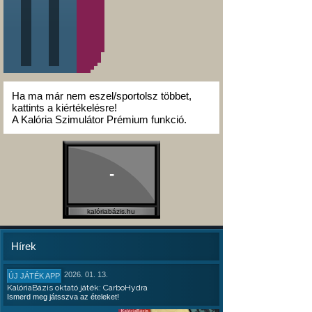
Ha ma már nem eszel/sportolsz többet,
kattints a kiértékelésre!
A Kalória Szimulátor Prémium funkció.
-
kalóriabázis.hu
Hírek
2026. 01. 13.
ÚJ JÁTÉK APP
KalóriaBázis oktató játék: CarboHydra
Ismerd meg játsszva az ételeket!