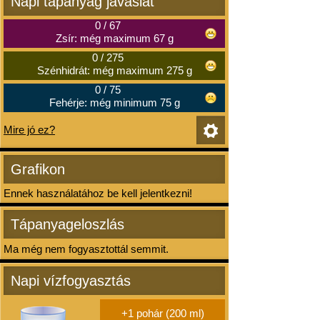
Napi tápanyag javaslat
0
/
67
Zsír: még maximum 67 g
0
/
275
Szénhidrát: még maximum 275 g
0
/
75
Fehérje: még minimum 75 g
Mire jó ez?
Grafikon
Ennek használatához be kell jelentkezni!
Tápanyageloszlás
Ma még nem fogyasztottál semmit.
Napi vízfogyasztás