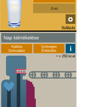
Nap kiértékelése
Kalória
Szöveges
Szimulátor
Értékelés