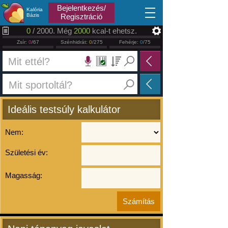
2026.08.08
Bejelentkezés/
Kalória
Bázis
Regisztráció
0
/ 2000. Még
2000
kcal-t ehetsz.
Zsír:
0
/67
Szénhidrát:
0
/275
Fehérje:
0
/75
Ideális testsúly kalkulátor
Nem:
Születési év:
Magasság: