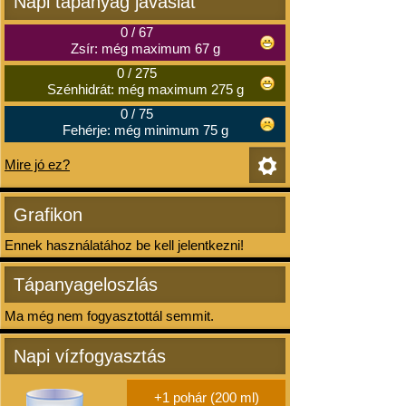
Napi tápanyag javaslat
0
/
67
Zsír: még maximum 67 g
0
/
275
Szénhidrát: még maximum 275 g
0
/
75
Fehérje: még minimum 75 g
Mire jó ez?
Grafikon
Ennek használatához be kell jelentkezni!
Tápanyageloszlás
Ma még nem fogyasztottál semmit.
Napi vízfogyasztás