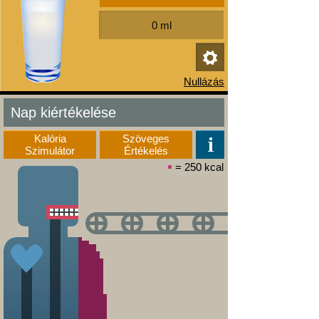
Nap kiértékelése
Kalória
Szöveges
Szimulátor
Értékelés