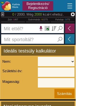
2026.08.07
Bejelentkezés/
Kalória
Bázis
Regisztráció
0
/ 2000. Még
2000
kcal-t ehetsz.
Zsír:
0
/67
Szénhidrát:
0
/275
Fehérje:
0
/75
Ideális testsúly kalkulátor
Nem:
Születési év:
Magasság: