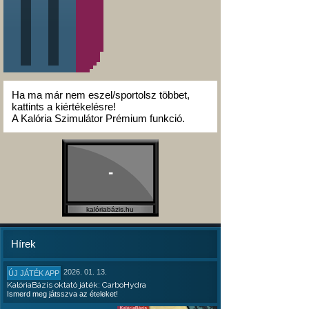
Ha ma már nem eszel/sportolsz többet,
kattints a kiértékelésre!
A Kalória Szimulátor Prémium funkció.
-
kalóriabázis.hu
Hírek
2026. 01. 13.
ÚJ JÁTÉK APP
KalóriaBázis oktató játék: CarboHydra
Ismerd meg játsszva az ételeket!