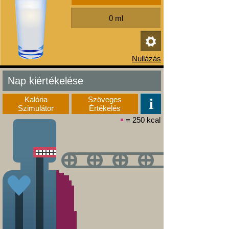
Nap kiértékelése
Kalória
Szöveges
Szimulátor
Értékelés