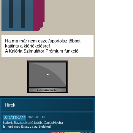
Ha ma már nem eszel/sportolsz többet,
kattints a kiértékelésre!
A Kalória Szimulátor Prémium funkció.
-
kalóriabázis.hu
Hírek
2026. 01. 13.
ÚJ JÁTÉK APP
KalóriaBázis oktató játék: CarboHydra
Ismerd meg játsszva az ételeket!