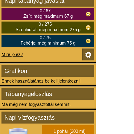
Napi tápanyag javaslat
0
/
67
Zsír: még maximum 67 g
0
/
275
Szénhidrát: még maximum 275 g
0
/
75
Fehérje: még minimum 75 g
Mire jó ez?
Grafikon
Ennek használatához be kell jelentkezni!
Tápanyageloszlás
Ma még nem fogyasztottál semmit.
Napi vízfogyasztás