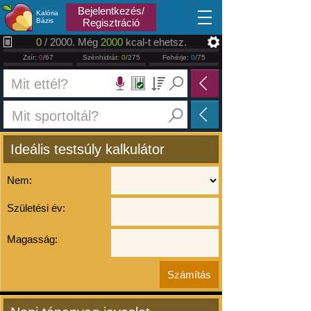
2026.08.07
Bejelentkezés/
Kalória
Bázis
Regisztráció
0
/ 2000. Még
2000
kcal-t ehetsz.
Zsír:
0
/67
Szénhidrát:
0
/275
Fehérje:
0
/75
Ideális testsúly kalkulátor
Nem:
Születési év:
Magasság: