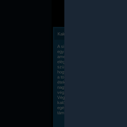
Kalóriaszámlálás
A sikeres fogyás titka valójában igen
egyszerű: égess több energiát, mint
amennyit beviszel. Természetesen e
elég nagy fegyelemre és akaraterőre
szükség, de meglepődve fogod tapasz
hogy a kalóriaszámolás mennyire ru
a többi diétához képest. Itt nincsenek ti
ételek és a megengedett kalóriabevite
nagymértékben növelheted ha testmo
végzel.
Végül, de nem utolsó sorban, a
kalóriaszámolás módszerét a legtöbb
egészségügyi szakorvos ajánlja és
támogatja.
To