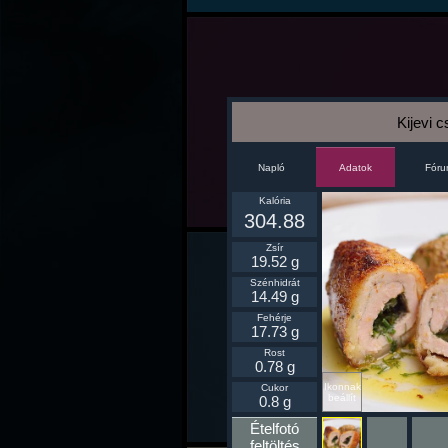
Kijevi c
Napló
Fór
Adatok
Kalória
304.88
Zsír
19.52 g
Szénhidrát
14.49 g
Fehérje
17.73 g
Rost
0.78 g
Ikonnak
Cukor
beállít
0.8 g
Ételfotó
feltöltés