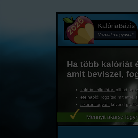
KalóriaBázis
Vezesd a fogyásod!
Ha több kalóriát 
amit beviszel, fo
kalória kalkulátor:
állítsd be c
ételnapló:
rögzítsd mit ettél, s
sikeres fogyás:
kövesd grafik
Mennyit akarsz fogyn