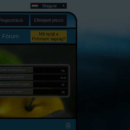
Magyar
Regisztráció
Elfelejtett jelszó
Mit nyújt a
Fórum
Prémium tagság?
Tagok összfogyása:
kg
Ma bevitt összkcal:
kcal
Mai napon aktív tagok:
fő
Kereshető ételek:
db