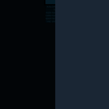
KALÓRIATÁBLÁZAT
Gabona, mag, örlemény
Pékáru, é
Tejtermék
Sajt
tojás
banán
csirkemell
rizs
alma
zabpehely
sör
dinnye
paradics
süt
csirkecomb
karfiol
sárgadinnye
gomba
kenyér
főtt rizs
csirkemáj
sárgarépa
húsleves
cukk
spenót
lecsó
rozskenyér
vodka
fagyi
lencse
sajt
rántott csirkeme
tészta
kuk
vaj
pulykamell
pogácsa
teljes kiőrlésû kenyér
fasírt
mák
sült csirkecomb
lazac
kókuszzsí
sav
Az oldal csak saját felelőssé