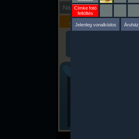
Nap kiértékelése
Címke fotó
feltöltés
Kalória
Szöveges
Szimulátor
Értékelés
Jelenleg vonalkódos
Áruház