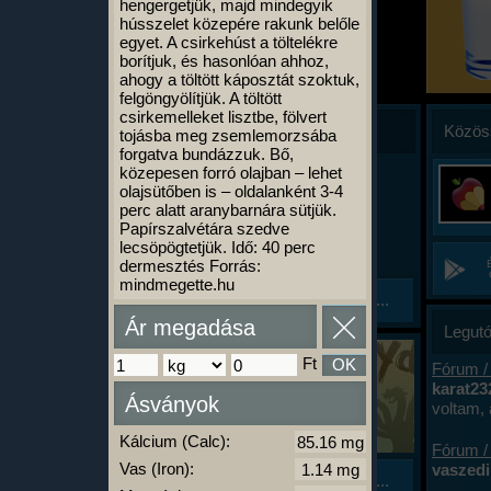
hengergetjük, majd mindegyik
hússzelet közepére rakunk belőle
egyet. A csirkehúst a töltelékre
borítjuk, és hasonlóan ahhoz,
ahogy a töltött káposztát szoktuk,
felgöngyölítjük. A töltött
csirkemelleket lisztbe, fölvert
Hírek
Közös
tojásba meg zsemlemorzsába
forgatva bundázzuk. Bő,
közepesen forró olajban – lehet
2026. 03. 20.
olajsütőben is – oldalanként 3-4
Mai leállásunk
perc alatt aranybarnára sütjük.
Holnapig hiányos a ke...
hhez
Papírszalvétára szedve
 van
MAI SZERVER LEÁLLÁS:
lecsöpögtetjük. Idő: 40 perc
talni,
Kedves Felhasználók! Ma
dermesztés Forrás:
galmas
8:00-15:39 közt leállt az
mindmegette.hu
ltott
Tovább...
app. Mostanra helyreállt,
lt
30
de a mai nap még hiányos
Ár megadása
Legutó
zgást
az adatbázis (okát lásd
ÚJ JÁTÉK APP
2026. 01. 13.
lentebb). Akinek beragadt
Ft
OK
Fórum /
KalóriaBázis oktató játé...
a fekete képernyő az
karat23
Ismerd meg játsszva ...
Ásványok
appban, az lője ki az appot
voltam, 
Elkészült a KalóriaBázis
és indítsa újra, végesetben
miért. T
ételoktató játéka, a
Kálcium (Calc):
telepítse újra. Hamarosan
a harmi
Fórum /
vább...
CarboHydra!
megállt
kiadunk egy új verziót
Vas (Iron):
vaszedi 
Tovább...
volt. A 
Google Playen, hogy ez a