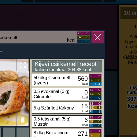
10 ér
1
ZS:
0
A l
sirkemell
SZ:
0
kcal
figyel
F:
0
eszel
kaló
um
Valójáb
be a
Kijevi csirkemell recept
kalória tartalma: 304.88 kcal
ZS:
5
50 dkg Csirkemell
560
SZ:
3
(nyers)
kcal
F:
124
ZS:
0
0.5 evőkanál (0 g)
0
SZ:
0
Citromlé
kcal
F:
0
ZS:
0
15
5 g Szárított tárkony
SZ:
3
kcal
F:
1
ZS:
0
0.5 teáskanál (5 g)
6
SZ:
0
Mustár
kcal
F:
0
ZS:
1
8 dkg Búza finom
271
SZ:
56