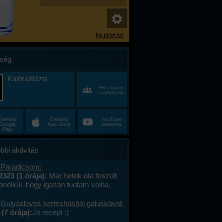
ség
KalóriaBázis
FB csoport
csatlakozás
Értékeld
Értékeld
YouTube
Google
App Store
csatorna
Play
bbi aktivitás
 Paradicsom:
2323 (1 órája):
Már hetek óta feszült
anélkül, hogy igazán tudtam volna,
alán a munkahelyi hajtás, talán az, hogy
ncas éveim közepén egyszer csak
 Gulyásleves sertéshúsból galuskával:
 körülöttem minden, ami régen izgalmas
(7 órája):
Jó recept :)
hétvégék már nem jelentettek semmit, a