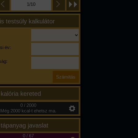
1/10
is testsúly kalkulátor
si év:
ág:
 kalória kereted
0 / 2000
Még 2000 kcal-t ehetsz ma.
 tápanyag javaslat
0
/
67