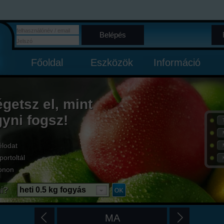
Belépés
Főoldal
Eszközök
Információ
égetsz el, mint
gyni fogsz!
élodat
portoltál
onon
i?
heti 0.5 kg fogyás
MA