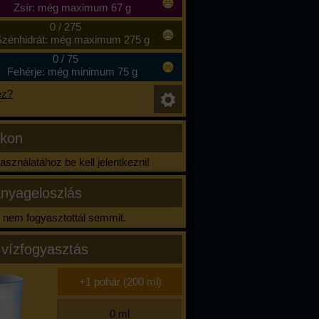
Zsír: még maximum 67 g
0
/
275
zénhidrát: még maximum 275 g
0
/
75
Fehérje: még minimum 75 g
ez?
ikon
sználatához be kell jelentkezni!
nyageloszlás
nem fogyasztottál semmit.
 vízfogyasztás