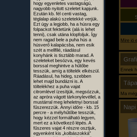
hogy egyenletes vastagságú,
nagyobb nyitott szeletet kapjunk.
Ezután kb. fél centi vastag,
S
téglalap alakú szeletekké verjük.
Ezt úgy a legjobb, ha a húsra egy
folpackot fektetünk (alá is lehet
tenni), csak utána klopfoljuk. Így
nem ragad bele a puha hús a
Mire jó 
húsverő kalapácsba, nem esik
szét a mellfilé, ráadásul
konyhánk is tisztább marad. A
Graf
szeleteket besózva, egy kevés
borssal meghintve a hűtőbe
Ennek ha
tesszük, amíg a töltelék elkészül.
Ráadásul, ha hideg, szebben
lehet majd bundázni is. A
Tápa
töltelékhez a puha vajat
citromlével ízesítjük, megsózzuk,
Ma még 
az apróra vágott tárkonylevéllel, a
mustárral meg leheletnyi borssal
Napi
fűszerezzük. Annyi időre - kb. 15
percre - a mélyhűtőbe tesszük,
hogy kézzel formálható legyen,
mert ez a következő lépés. A
fűszeres vajat 4 részre osztjuk,
egyenként kis „kolbászokká”