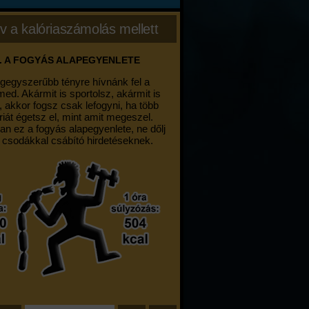
v a kalóriaszámolás mellett
. A FOGYÁS ALAPEGYENLETE
egegyszerűbb tényre hívnánk fel a
med. Akármit is sportolsz, akármit is
, akkor fogsz csak lefogyni, ha több
riát égetsz el, mint amit megeszel.
an ez a fogyás alapegyenlete, ne dőlj
 csodákkal csábító hirdetéseknek.