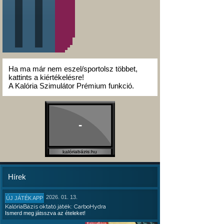
Ha ma már nem eszel/sportolsz többet,
kattints a kiértékelésre!
A Kalória Szimulátor Prémium funkció.
-
kalóriabázis.hu
Hírek
2026. 01. 13.
ÚJ JÁTÉK APP
KalóriaBázis oktató játék: CarboHydra
Ismerd meg játsszva az ételeket!