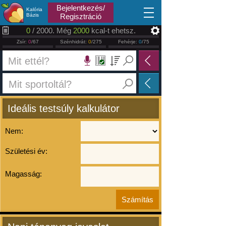
2026.08.08
Bejelentkezés/
Kalória
Bázis
Regisztráció
0
/ 2000. Még
2000
kcal-t ehetsz.
Zsír:
0
/67
Szénhidrát:
0
/275
Fehérje:
0
/75
Ideális testsúly kalkulátor
Nem:
Születési év:
Magasság: