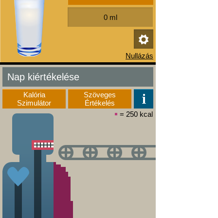
Nap kiértékelése
Kalória
Szöveges
Szimulátor
Értékelés