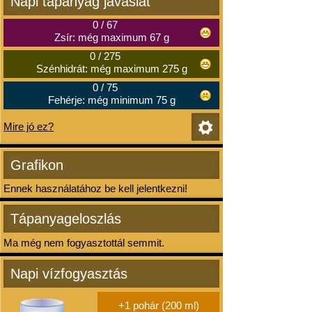
Napi tápanyag javaslat
0
/
67
Zsír: még maximum 67 g
0
/
275
Szénhidrát: még maximum 275 g
0
/
75
Fehérje: még minimum 75 g
Mire jó ez?
Grafikon
Ennek használatához be kell jelentkezni!
Tápanyageloszlás
Ma még nem fogyasztottál semmit.
Napi vízfogyasztás