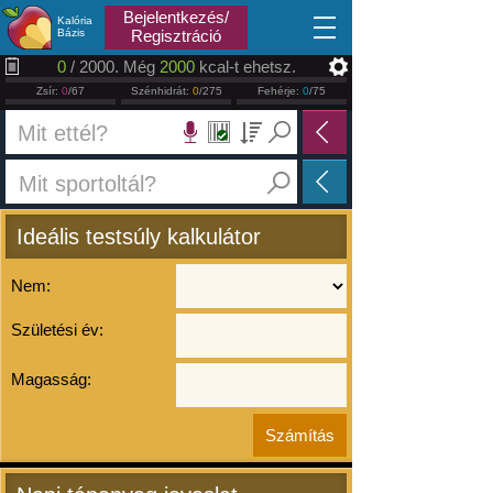
2026.08.09
Bejelentkezés/
Kalória
Bázis
Regisztráció
0
/ 2000. Még
2000
kcal-t ehetsz.
Zsír:
0
/67
Szénhidrát:
0
/275
Fehérje:
0
/75
Ideális testsúly kalkulátor
Nem:
Születési év:
Magasság: