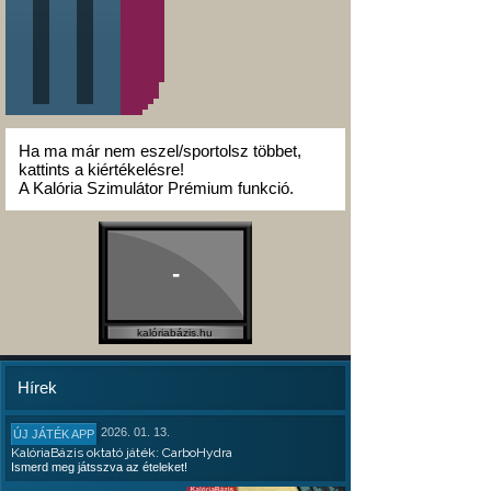
Ha ma már nem eszel/sportolsz többet,
kattints a kiértékelésre!
A Kalória Szimulátor Prémium funkció.
-
kalóriabázis.hu
Hírek
2026. 01. 13.
ÚJ JÁTÉK APP
KalóriaBázis oktató játék: CarboHydra
Ismerd meg játsszva az ételeket!