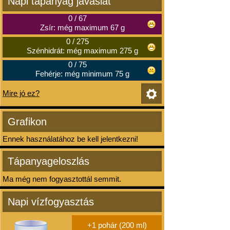
Napi tápanyag javaslat
0
/
67
Zsír: még maximum 67 g
0
/
275
Szénhidrát: még maximum 275 g
0
/
75
Fehérje: még minimum 75 g
Mire jó ez?
Grafikon
Ennek használatához be kell jelentkezni!
Tápanyageloszlás
Ma még nem fogyasztottál semmit.
Napi vízfogyasztás