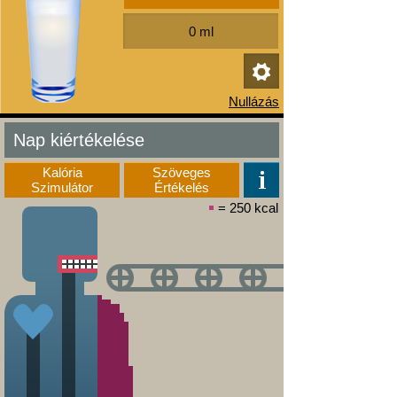
Nap kiértékelése
Kalória
Szöveges
Szimulátor
Értékelés