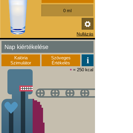
Nap kiértékelése
Kalória
Szöveges
Szimulátor
Értékelés