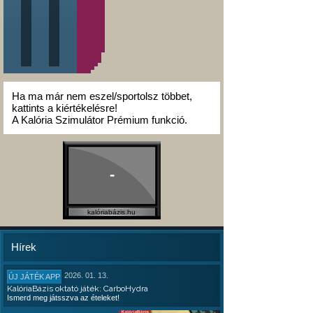
Ha ma már nem eszel/sportolsz többet,
kattints a kiértékelésre!
A Kalória Szimulátor Prémium funkció.
-
kalóriabázis.hu
Hírek
2026. 01. 13.
ÚJ JÁTÉK APP
KalóriaBázis oktató játék: CarboHydra
Ismerd meg játsszva az ételeket!