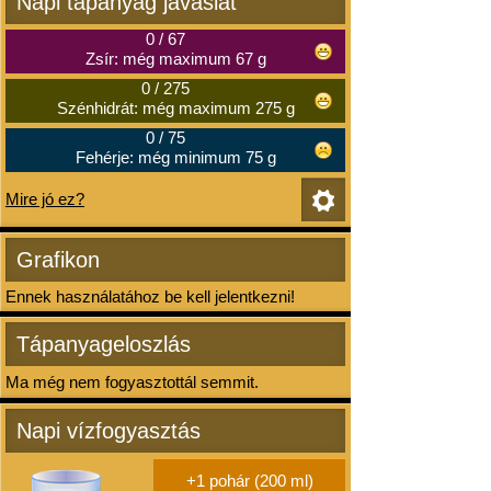
Napi tápanyag javaslat
0
/
67
Zsír: még maximum 67 g
0
/
275
Szénhidrát: még maximum 275 g
0
/
75
Fehérje: még minimum 75 g
Mire jó ez?
Grafikon
Ennek használatához be kell jelentkezni!
Tápanyageloszlás
Ma még nem fogyasztottál semmit.
Napi vízfogyasztás