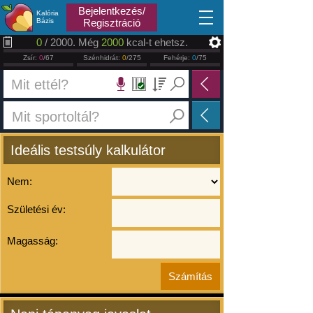
2026.08.08
Bejelentkezés/
Kalória
Bázis
Regisztráció
0
/ 2000. Még
2000
kcal-t ehetsz.
Zsír:
0
/67
Szénhidrát:
0
/275
Fehérje:
0
/75
Ideális testsúly kalkulátor
Nem:
Születési év:
Magasság: