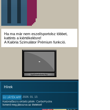
Ha ma már nem eszel/sportolsz többet,
kattints a kiértékelésre!
A Kalória Szimulátor Prémium funkció.
-
kalóriabázis.hu
Hírek
2026. 01. 13.
ÚJ JÁTÉK APP
KalóriaBázis oktató játék: CarboHydra
Ismerd meg játsszva az ételeket!