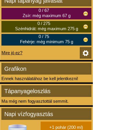
Napi tápanyag javaslat
0
/
67
Zsír: még maximum 67 g
0
/
275
Szénhidrát: még maximum 275 g
0
/
75
Fehérje: még minimum 75 g
Mire jó ez?
Grafikon
Ennek használatához be kell jelentkezni!
Tápanyageloszlás
Ma még nem fogyasztottál semmit.
Napi vízfogyasztás