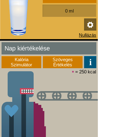
Nap kiértékelése
Kalória
Szöveges
Szimulátor
Értékelés