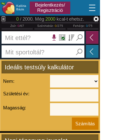
2026.08.08
Bejelentkezés/
Kalória
Bázis
Regisztráció
0
/ 2000. Még
2000
kcal-t ehetsz.
Zsír:
0
/67
Szénhidrát:
0
/275
Fehérje:
0
/75
Ideális testsúly kalkulátor
Nem:
Születési év:
Magasság: