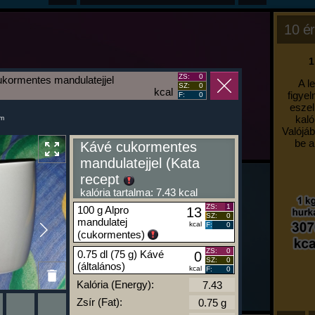
10 ér
1
ZS:
0
kormentes mandulatejjel
A l
SZ:
0
kcal
figyel
F:
0
eszel
kaló
um
Valójáb
be a
Kávé cukormentes
mandulatejjel (Kata
recept
kalória tartalma: 7.43 kcal
ZS:
1
100 g Alpro
13
SZ:
0
mandulatej
kcal
F:
0
(cukormentes)
ZS:
0
0.75 dl (75 g) Kávé
0
SZ:
0
(általános)
kcal
F:
0
Kalória (Energy):
Zsír (Fat):