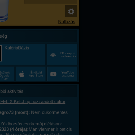
ség
KalóriaBázis
FB csoport
csatlakozás
Értékeld
Értékeld
YouTube
Google
App Store
csatorna
Play
bbi aktivitás
 FELIX Ketchup hozzáadott cukor
egro73 (most):
Nem cukormentes
0%-al kevesebb cukor
 Zöldborsós csirkemáj diétásan:
2323 (4 órája):
Man vienmēr ir paticis
tas. Ne jau dārglietas vai mākslas