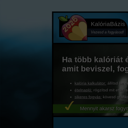
KalóriaBázis
Vezesd a fogyásod!
Ha több kalóriát 
amit beviszel, fo
kalória kalkulátor:
állítsd be c
ételnapló:
rögzítsd mit ettél, s
sikeres fogyás:
kövesd grafik
Mennyit akarsz fogyn