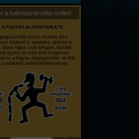
v a kalóriaszámolás mellett
. A FOGYÁS ALAPEGYENLETE
egegyszerűbb tényre hívnánk fel a
med. Akármit is sportolsz, akármit is
, akkor fogsz csak lefogyni, ha több
riát égetsz el, mint amit megeszel.
an ez a fogyás alapegyenlete, ne dőlj
 csodákkal csábító hirdetéseknek.