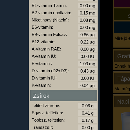
B1-vitamin Tiamin:
B2-vitamin riboflavin:
S
Nikotinsav (Niacin):
B6-vitamin:
B9-vitamin Folsav:
Mire jó 
B12-vitamin:
A-vitamin RAE:
Graf
A-vitamin IU:
E-vitamin :
Ennek ha
D-vitamin (D2+D3):
D-vitamin IU:
Tápa
K-vitamin:
Ma még 
Zsírok
Napi
Telített zsírsav:
Egysz. telítetlen:
Többsz. telitetlen:
Transzzsír: