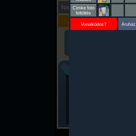
Nap kiértékelése
Címke fotó
feltöltés
Kalória
Szöveges
Szimulátor
Értékelés
Vonalkódos?
Áruház