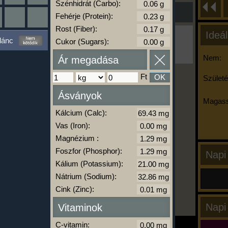
Szénhidrát (Carbo):
Fehérje (Protein):
Rost (Fiber):
Ideál
Ha ma már nem eszel/sportolsz többet,
lánc
Cukor (Sugars):
kattints a kiértékelésre!
A Kalória Szimulátor Prémium funkció.
Nem:
Ár megadása
Ft
OK
Születé
-
Ásványok
Magass
Kálcium (Calc):
kalóriabázis.hu
Vas (Iron):
Magnézium :
Foszfor (Phosphor):
Napi
Kálium (Potassium):
Nátrium (Sodium):
Cink (Zinc):
Napi
Vitaminok
C-vitamin: