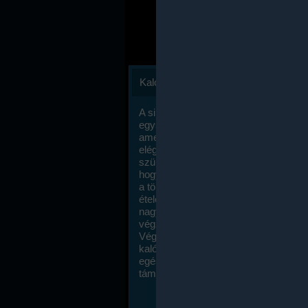
Kalóriaszámlálás
A sikeres fogyás titka valójában igen
egyszerű: égess több energiát, mint
amennyit beviszel. Természetesen e
elég nagy fegyelemre és akaraterőre
szükség, de meglepődve fogod tapasz
hogy a kalóriaszámolás mennyire ru
a többi diétához képest. Itt nincsenek ti
ételek és a megengedett kalóriabevite
nagymértékben növelheted ha testmo
végzel.
Végül, de nem utolsó sorban, a
kalóriaszámolás módszerét a legtöbb
egészségügyi szakorvos ajánlja és
támogatja.
To