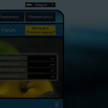
Magyar
Regisztráció
Elfelejtett jelszó
Mit nyújt a
Fórum
Prémium tagság?
Tagok összfogyása:
kg
Ma bevitt összkcal:
kcal
Mai napon aktív tagok:
fő
Kereshető ételek:
db