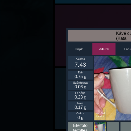
Kávé cu
(Kata
Napló
Fór
Adatok
Kalória
7.43
Zsír
0.75 g
Szénhidrát
0.06 g
Fehérje
0.23 g
Rost
0.17 g
Ikonnak
Cukor
beállít
0 g
Ételfotó
feltöltés