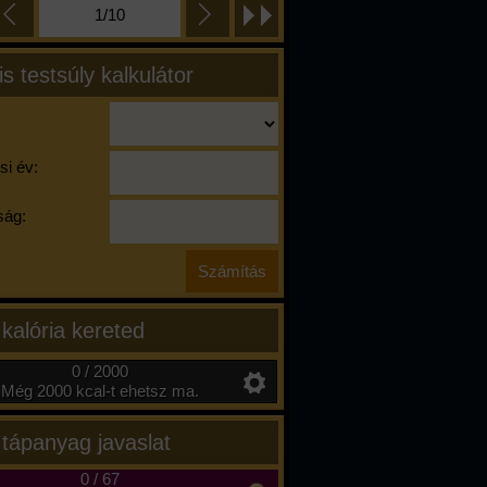
1/10
is testsúly kalkulátor
si év:
ág:
 kalória kereted
0 / 2000
Még 2000 kcal-t ehetsz ma.
 tápanyag javaslat
0
/
67