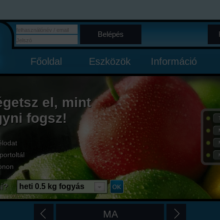
Belépés
Főoldal
Eszközök
Információ
égetsz el, mint
gyni fogsz!
élodat
portoltál
onon
i?
heti 0.5 kg fogyás
MA