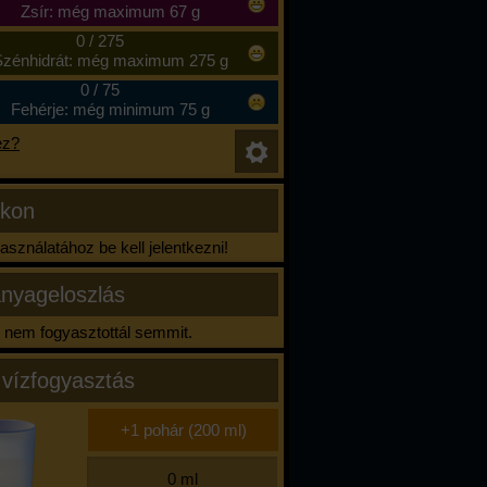
Zsír: még maximum 67 g
0
/
275
zénhidrát: még maximum 275 g
0
/
75
Fehérje: még minimum 75 g
ez?
ikon
sználatához be kell jelentkezni!
nyageloszlás
nem fogyasztottál semmit.
 vízfogyasztás