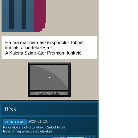
Ha ma már nem eszel/sportolsz többet,
kattints a kiértékelésre!
A Kalória Szimulátor Prémium funkció.
-
kalóriabázis.hu
Hírek
2026. 01. 13.
ÚJ JÁTÉK APP
KalóriaBázis oktató játék: CarboHydra
Ismerd meg játsszva az ételeket!