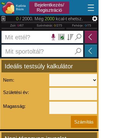
2026.08.08
Bejelentkezés/
Kalória
Bázis
Regisztráció
0
/ 2000. Még
2000
kcal-t ehetsz.
Zsír:
0
/67
Szénhidrát:
0
/275
Fehérje:
0
/75
Ideális testsúly kalkulátor
Nem:
Születési év:
Magasság: