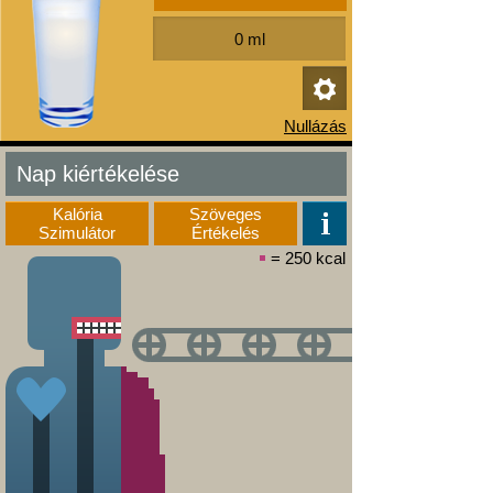
Nap kiértékelése
Kalória
Szöveges
Szimulátor
Értékelés