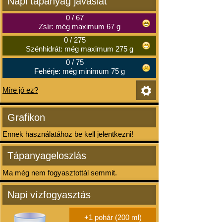
Napi tápanyag javaslat
0
/
67
Zsír: még maximum 67 g
0
/
275
Szénhidrát: még maximum 275 g
0
/
75
Fehérje: még minimum 75 g
Mire jó ez?
Grafikon
Ennek használatához be kell jelentkezni!
Tápanyageloszlás
Ma még nem fogyasztottál semmit.
Napi vízfogyasztás