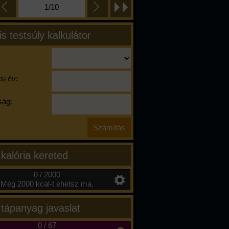
1/10
is testsúly kalkulátor
si év:
ág:
 kalória kereted
0 / 2000
Még 2000 kcal-t ehetsz ma.
 tápanyag javaslat
0
/
67