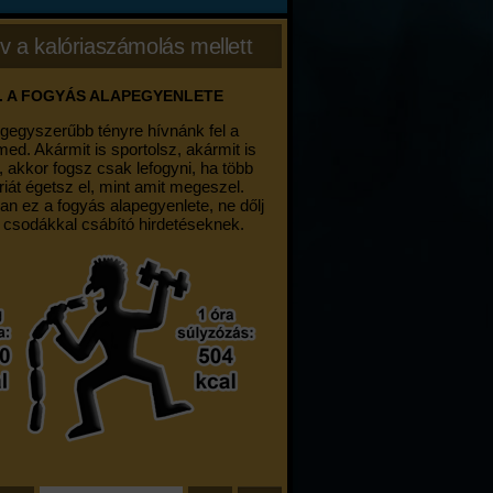
v a kalóriaszámolás mellett
. A FOGYÁS ALAPEGYENLETE
egegyszerűbb tényre hívnánk fel a
med. Akármit is sportolsz, akármit is
, akkor fogsz csak lefogyni, ha több
riát égetsz el, mint amit megeszel.
an ez a fogyás alapegyenlete, ne dőlj
 csodákkal csábító hirdetéseknek.