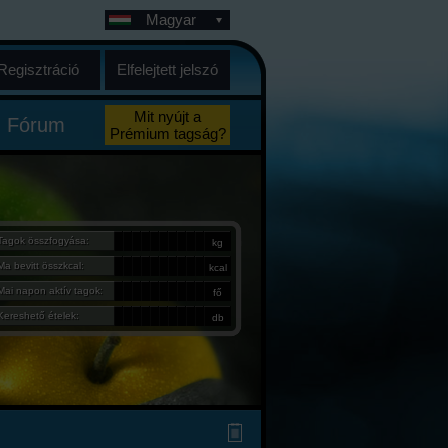
Magyar
Regisztráció
Elfelejtett jelszó
Mit nyújt a
Fórum
Prémium tagság?
Tagok összfogyása:
kg
Ma bevitt összkcal:
kcal
Mai napon aktív tagok:
fő
Kereshető ételek:
db