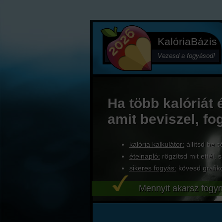
KalóriaBázis
Vezesd a fogyásod!
Ha több kalóriát 
amit beviszel, fo
kalória kalkulátor:
állítsd be c
ételnapló:
rögzítsd mit ettél, s
sikeres fogyás:
kövesd grafik
Mennyit akarsz fogyn