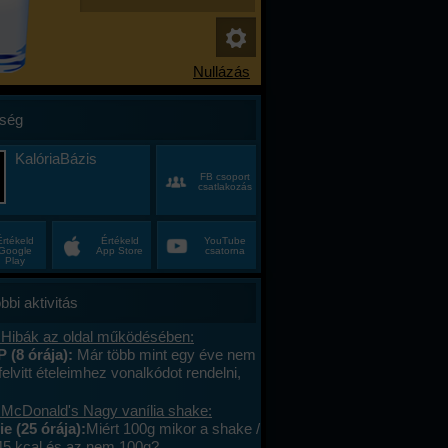
ség
KalóriaBázis
FB csoport
csatlakozás
Értékeld
Értékeld
YouTube
Google
App Store
csatorna
Play
bbi aktivitás
 Hibák az oldal működésében:
P (8 órája):
Már több mint egy éve nem
felvitt ételeimhez vonalkódot rendelni,
ktív az ablak. Az áruház lánchoz
s megy. A mások által megadott
 McDonald's Nagy vanília shake:
okat le tudom olvasni , jól működik. .
e (25 órája):
Miért 100g mikor a shake /
lefont cseréltem, a legújabb android fut,
45 kcal és az nem 100g?