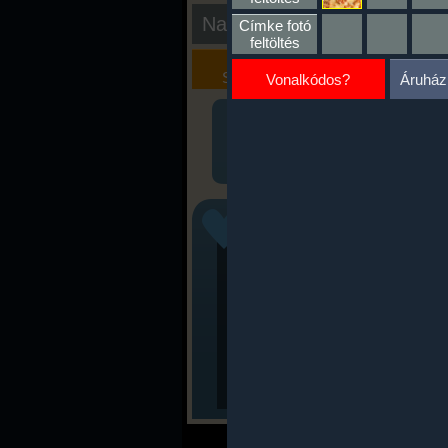
Nap kiértékelése
Címke fotó
feltöltés
Kalória
Szöveges
Szimulátor
Értékelés
Vonalkódos?
Áruház