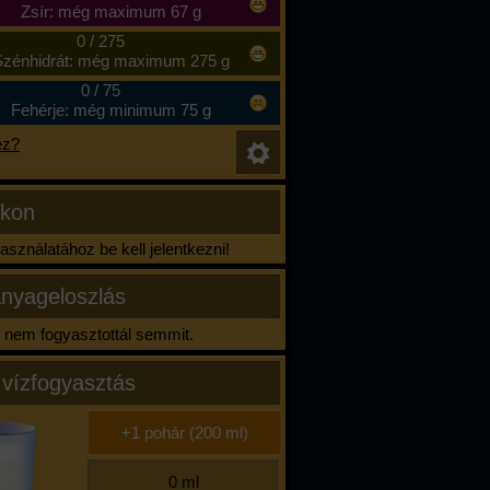
Zsír: még maximum 67 g
0
/
275
zénhidrát: még maximum 275 g
0
/
75
Fehérje: még minimum 75 g
ez?
ikon
sználatához be kell jelentkezni!
nyageloszlás
nem fogyasztottál semmit.
 vízfogyasztás