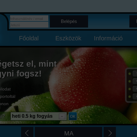
Belépés
Főoldal
Eszközök
Információ
égetsz el, mint
gyni fogsz!
élodat
portoltál
onon
i?
heti 0.5 kg fogyás
MA