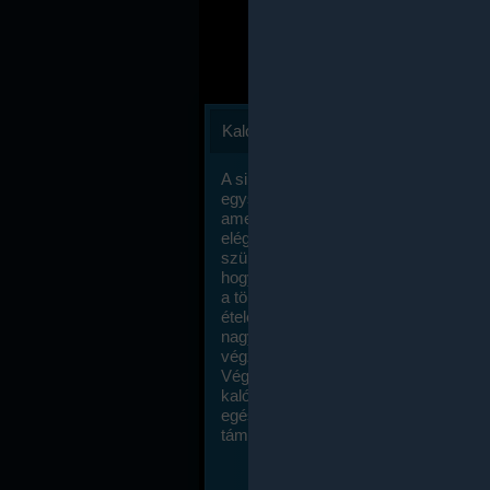
Kalóriaszámlálás
A sikeres fogyás titka valójában igen
egyszerű: égess több energiát, mint
amennyit beviszel. Természetesen e
elég nagy fegyelemre és akaraterőre
szükség, de meglepődve fogod tapasz
hogy a kalóriaszámolás mennyire ru
a többi diétához képest. Itt nincsenek ti
ételek és a megengedett kalóriabevite
nagymértékben növelheted ha testmo
végzel.
Végül, de nem utolsó sorban, a
kalóriaszámolás módszerét a legtöbb
egészségügyi szakorvos ajánlja és
támogatja.
To