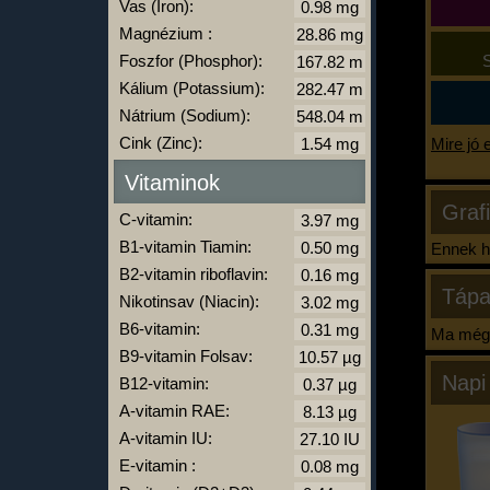
Vas (Iron):
Magnézium :
Foszfor (Phosphor):
S
Kálium (Potassium):
Nátrium (Sodium):
Cink (Zinc):
Mire jó 
Vitaminok
Graf
C-vitamin:
B1-vitamin Tiamin:
Ennek ha
B2-vitamin riboflavin:
Tápa
Nikotinsav (Niacin):
B6-vitamin:
Ma még 
B9-vitamin Folsav:
Napi
B12-vitamin:
A-vitamin RAE:
A-vitamin IU:
E-vitamin :