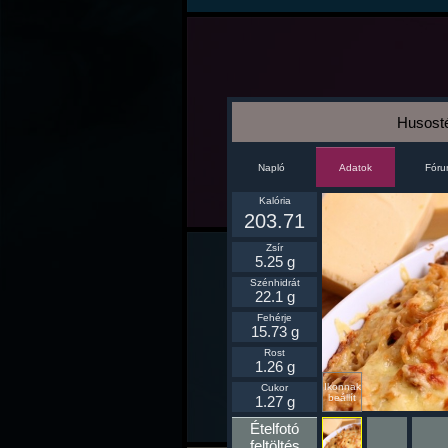
Husost
Napló
Fór
Adatok
Kalória
203.71
Zsír
5.25 g
Szénhidrát
22.1 g
Fehérje
15.73 g
Rost
1.26 g
Ikonnak
Cukor
beállít
1.27 g
Ételfotó
feltöltés