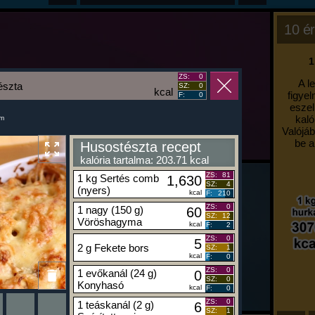
10 ér
1
ZS:
0
A l
észta
SZ:
0
kcal
figyel
F:
0
eszel
kaló
um
Valójáb
be a
Husostészta recept
kalória tartalma: 203.71 kcal
ZS:
81
1 kg Sertés comb
1,630
SZ:
4
(nyers)
kcal
F:
210
ZS:
0
1 nagy (150 g)
60
SZ:
12
Vöröshagyma
kcal
F:
2
ZS:
0
5
2 g Fekete bors
SZ:
1
kcal
F:
0
ZS:
0
1 evőkanál (24 g)
0
SZ:
0
Konyhasó
kcal
F:
0
ZS:
0
1 teáskanál (2 g)
6
SZ:
1