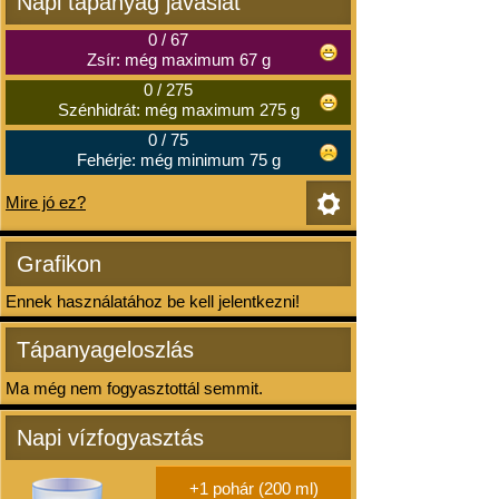
Napi tápanyag javaslat
0
/
67
Zsír: még maximum 67 g
0
/
275
Szénhidrát: még maximum 275 g
0
/
75
Fehérje: még minimum 75 g
Mire jó ez?
Grafikon
Ennek használatához be kell jelentkezni!
Tápanyageloszlás
Ma még nem fogyasztottál semmit.
Napi vízfogyasztás