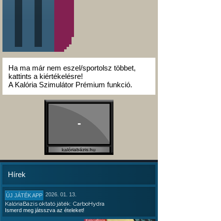
Ha ma már nem eszel/sportolsz többet,
kattints a kiértékelésre!
A Kalória Szimulátor Prémium funkció.
-
kalóriabázis.hu
Hírek
2026. 01. 13.
ÚJ JÁTÉK APP
KalóriaBázis oktató játék: CarboHydra
Ismerd meg játsszva az ételeket!