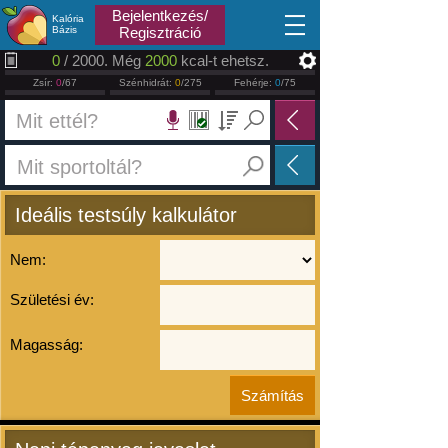
2026.08.06
Bejelentkezés/
Kalória
Bázis
Regisztráció
0
/ 2000. Még
2000
kcal-t ehetsz.
Zsír:
0
/67
Szénhidrát:
0
/275
Fehérje:
0
/75
Ideális testsúly kalkulátor
Nem:
Születési év:
Magasság: