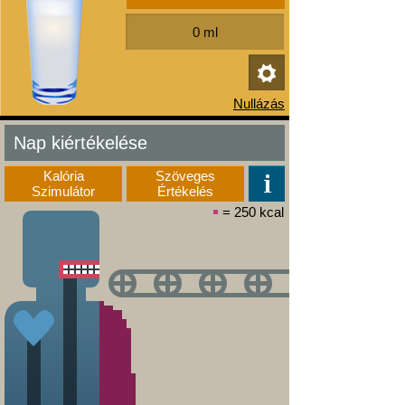
Nap kiértékelése
Kalória
Szöveges
Szimulátor
Értékelés