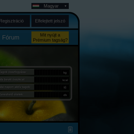
Magyar
Regisztráció
Elfelejtett jelszó
Mit nyújt a
Fórum
Prémium tagság?
Tagok összfogyása:
kg
Ma bevitt összkcal:
kcal
Mai napon aktív tagok:
fő
Kereshető ételek:
db