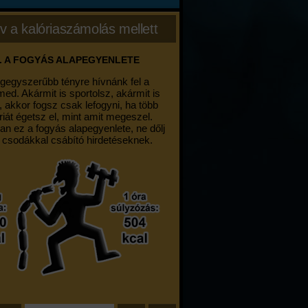
v a kalóriaszámolás mellett
. A FOGYÁS ALAPEGYENLETE
egegyszerűbb tényre hívnánk fel a
med. Akármit is sportolsz, akármit is
, akkor fogsz csak lefogyni, ha több
riát égetsz el, mint amit megeszel.
an ez a fogyás alapegyenlete, ne dőlj
 csodákkal csábító hirdetéseknek.