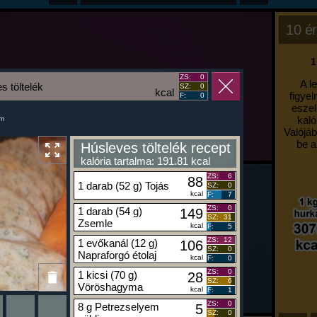
10 ér
1
ZS:
0
A l
s töltelék
SZ:
0
kcal
figyel
F:
0
eszel
kaló
um
Valójáb
be a
Húsleves töltelék recept
kalória tartalma: 191.81 kcal
ZS:
6
88
1 darab (52 g) Tojás
SZ:
0
kcal
F:
7
ZS:
0
1 darab (54 g)
149
SZ:
31
Zsemle
kcal
F:
5
ZS:
12
1 evőkanál (12 g)
106
SZ:
0
Napraforgó étolaj
kcal
F:
0
ZS:
0
1 kicsi (70 g)
28
SZ:
6
Vöröshagyma
kcal
F:
1
ZS:
0
8 g Petrezselyem
5
SZ:
0