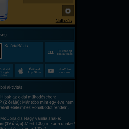
ség
KalóriaBázis
FB csoport
csatlakozás
Értékeld
Értékeld
YouTube
Google
App Store
csatorna
Play
bbi aktivitás
 Hibák az oldal működésében:
P (2 órája):
Már több mint egy éve nem
felvitt ételeimhez vonalkódot rendelni,
ktív az ablak. Az áruház lánchoz
s megy. A mások által megadott
 McDonald's Nagy vanília shake:
okat le tudom olvasni , jól működik. .
e (19 órája):
Miért 100g mikor a shake /
lefont cseréltem, a legújabb android fut,
45 kcal és az nem 100g?