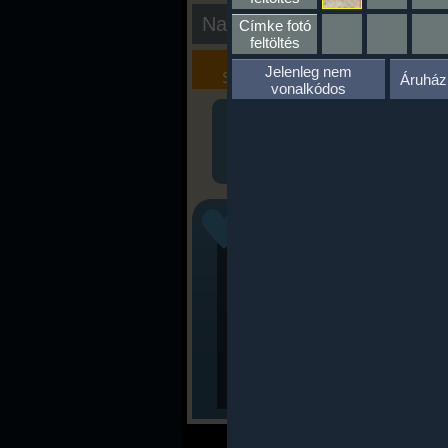
Nap kiértékelése
Címke fotó
feltöltés
Kalória
Szöveges
Jelenleg nem
Szimulátor
Értékelés
Áruház
vonalkódos