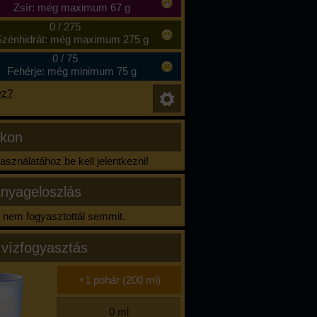
Zsír: még maximum 67 g
0
/
275
zénhidrát: még maximum 275 g
0
/
75
Fehérje: még minimum 75 g
ez?
ikon
sználatához be kell jelentkezni!
nyageloszlás
nem fogyasztottál semmit.
 vízfogyasztás