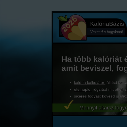
KalóriaBázis
Vezesd a fogyásod!
Ha több kalóriát 
amit beviszel, fo
kalória kalkulátor:
állítsd be c
ételnapló:
rögzítsd mit ettél, s
sikeres fogyás:
kövesd grafik
Mennyit akarsz fogyn