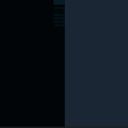
KALÓRIATÁBLÁZAT
Gabona, mag, örlemény
Pékáru, é
Tejtermék
Sajt
tojás
banán
csirkemell
rizs
alma
zabpehely
sör
dinnye
paradics
süt
csirkecomb
karfiol
sárgadinnye
gomba
kenyér
főtt rizs
csirkemáj
sárgarépa
húsleves
cukk
spenót
lecsó
rozskenyér
vodka
fagyi
lencse
sajt
rántott csirkeme
tészta
kuk
vaj
pulykamell
pogácsa
teljes kiőrlésû kenyér
fasírt
mák
sült csirkecomb
lazac
kókuszzsí
sav
Az oldal csak saját felelőssé