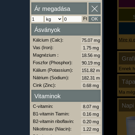
Ár megadása
S
Ft
OK
Ásványok
Mire jó 
Kálcium (Calc):
Vas (Iron):
Magnézium :
Graf
Foszfor (Phosphor):
Ennek ha
Kálium (Potassium):
Nátrium (Sodium):
Tápa
Cink (Zinc):
Ma még 
Vitaminok
Napi
C-vitamin:
B1-vitamin Tiamin:
B2-vitamin riboflavin:
Nikotinsav (Niacin):