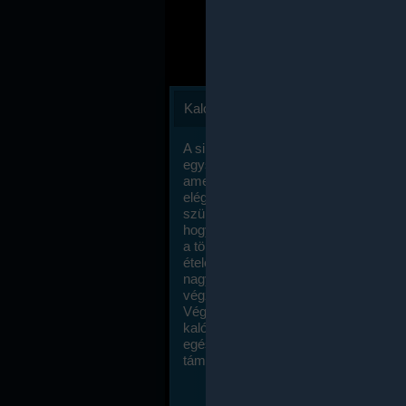
Kalóriaszámlálás
A sikeres fogyás titka valójában igen
egyszerű: égess több energiát, mint
amennyit beviszel. Természetesen e
elég nagy fegyelemre és akaraterőre
szükség, de meglepődve fogod tapasz
hogy a kalóriaszámolás mennyire ru
a többi diétához képest. Itt nincsenek ti
ételek és a megengedett kalóriabevite
nagymértékben növelheted ha testmo
végzel.
Végül, de nem utolsó sorban, a
kalóriaszámolás módszerét a legtöbb
egészségügyi szakorvos ajánlja és
támogatja.
To