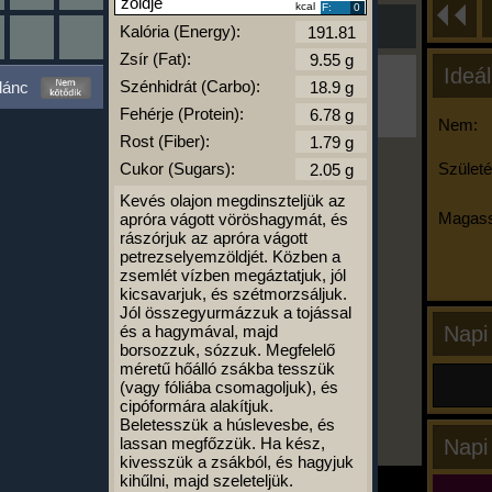
zöldje
kcal
F:
0
Kalória (Energy):
Zsír (Fat):
Ideál
Ha ma már nem eszel/sportolsz többet,
Szénhidrát (Carbo):
lánc
kattints a kiértékelésre!
Fehérje (Protein):
A Kalória Szimulátor Prémium funkció.
Nem:
Rost (Fiber):
Cukor (Sugars):
Születé
Kevés olajon megdinszteljük az
-
Magass
apróra vágott vöröshagymát, és
rászórjuk az apróra vágott
petrezselyemzöldjét. Közben a
kalóriabázis.hu
zsemlét vízben megáztatjuk, jól
kicsavarjuk, és szétmorzsáljuk.
Jól összegyurmázzuk a tojással
és a hagymával, majd
Napi
borsozzuk, sózzuk. Megfelelő
méretű hőálló zsákba tesszük
(vagy fóliába csomagoljuk), és
cipóformára alakítjuk.
Beletesszük a húslevesbe, és
lassan megfőzzük. Ha kész,
Napi
kivesszük a zsákból, és hagyjuk
kihűlni, majd szeleteljük.