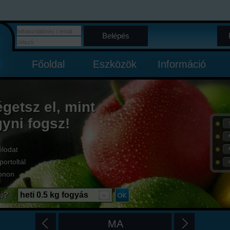
Belépés
Főoldal
Eszközök
Információ
égetsz el, mint
gyni fogsz!
élodat
portoltál
onon
i?
heti 0.5 kg fogyás
MA