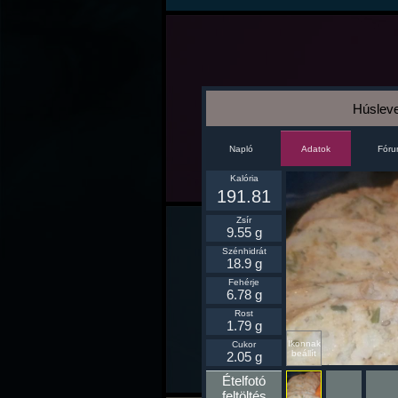
Húsleve
Napló
Fór
Adatok
Kalória
191.81
Zsír
9.55 g
Szénhidrát
18.9 g
Fehérje
6.78 g
Rost
1.79 g
Ikonnak
Cukor
beállít
2.05 g
Ételfotó
feltöltés