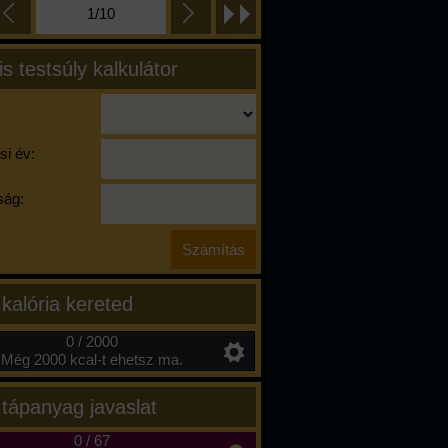
1/10
is testsúly kalkulátor
si év:
ág:
 kalória kereted
0 / 2000
Még 2000 kcal-t ehetsz ma.
 tápanyag javaslat
0
/
67