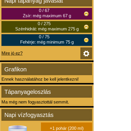
Napi tápanyag javaslat
0
/
67
Zsír: még maximum 67 g
0
/
275
Szénhidrát: még maximum 275 g
0
/
75
Fehérje: még minimum 75 g
Mire jó ez?
Grafikon
Ennek használatához be kell jelentkezni!
Tápanyageloszlás
Ma még nem fogyasztottál semmit.
Napi vízfogyasztás