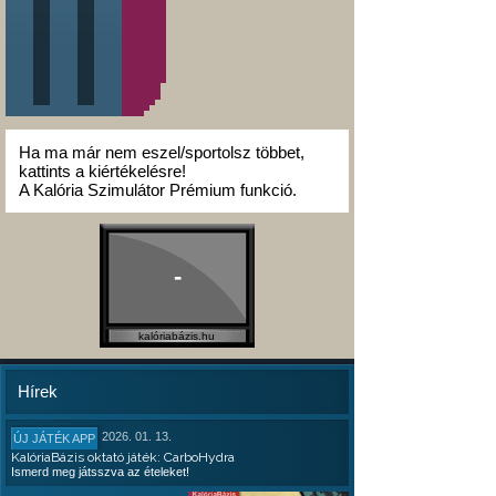
Ha ma már nem eszel/sportolsz többet,
kattints a kiértékelésre!
A Kalória Szimulátor Prémium funkció.
-
kalóriabázis.hu
Hírek
2026. 01. 13.
ÚJ JÁTÉK APP
KalóriaBázis oktató játék: CarboHydra
Ismerd meg játsszva az ételeket!