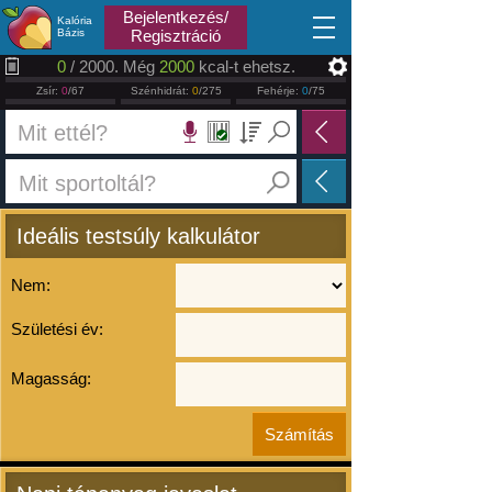
2026.08.09
Bejelentkezés/
Kalória
Bázis
Regisztráció
0
/ 2000. Még
2000
kcal-t ehetsz.
Zsír:
0
/67
Szénhidrát:
0
/275
Fehérje:
0
/75
Ideális testsúly kalkulátor
Nem:
Születési év:
Magasság: