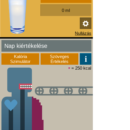
Nap kiértékelése
Kalória
Szöveges
Szimulátor
Értékelés