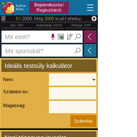
2026.08.10
Bejelentkezés/
Kalória
Bázis
Regisztráció
0
/ 2000. Még
2000
kcal-t ehetsz.
Zsír:
0
/67
Szénhidrát:
0
/275
Fehérje:
0
/75
Ideális testsúly kalkulátor
Nem:
Születési év:
Magasság: