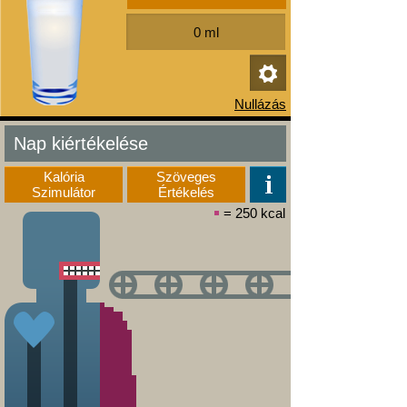
Nap kiértékelése
Kalória
Szöveges
Szimulátor
Értékelés