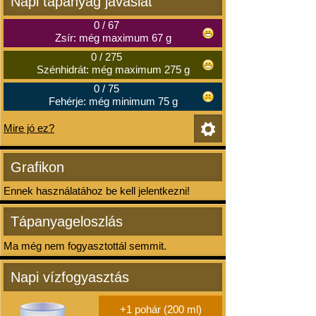
Napi tápanyag javaslat
0
/
67
Zsír: még maximum 67 g
0
/
275
Szénhidrát: még maximum 275 g
0
/
75
Fehérje: még minimum 75 g
Mire jó ez?
Grafikon
Ennek használatához be kell jelentkezni!
Tápanyageloszlás
Ma még nem fogyasztottál semmit.
Napi vízfogyasztás