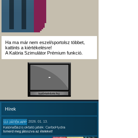
Ha ma már nem eszel/sportolsz többet,
kattints a kiértékelésre!
A Kalória Szimulátor Prémium funkció.
-
kalóriabázis.hu
Hírek
2026. 01. 13.
ÚJ JÁTÉK APP
KalóriaBázis oktató játék: CarboHydra
Ismerd meg játsszva az ételeket!