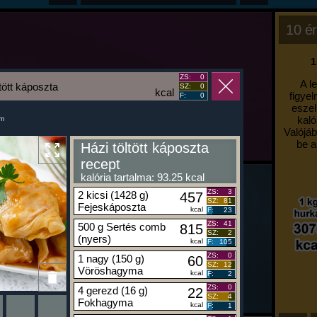
10 ér
1
ZS:
0
A l
tött káposzta
SZ:
0
kcal
figyel
F:
0
eszel
kaló
um
Valójáb
be a
Házi töltött káposzta
recept
kalória tartalma: 93.25 kcal
ZS:
3
2 kicsi (1428 g)
457
SZ:
81
Fejeskáposzta
kcal
F:
23
ZS:
41
500 g Sertés comb
815
SZ:
2
(nyers)
kcal
F:
105
ZS:
0
1 nagy (150 g)
60
SZ:
12
Vöröshagyma
kcal
F:
2
ZS:
0
4 gerezd (16 g)
22
SZ:
4
Fokhagyma
kcal
F:
1