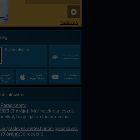
ség
KalóriaBázis
FB csoport
csatlakozás
Értékeld
Értékeld
YouTube
Google
App Store
csatorna
Play
bbi aktivitás
 Paradicsom:
2323 (3 órája):
Már hetek óta feszült
anélkül, hogy igazán tudtam volna,
alán a munkahelyi hajtás, talán az, hogy
ncas éveim közepén egyszer csak
 Gulyásleves sertéshúsból galuskával:
 körülöttem minden, ami régen izgalmas
(9 órája):
Jó recept :)
hétvégék már nem jelentettek semmit, a