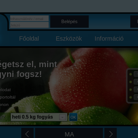
Belépés
Főoldal
Eszközök
Információ
égetsz el, mint
gyni fogsz!
élodat
portoltál
onon
i?
heti 0.5 kg fogyás
MA