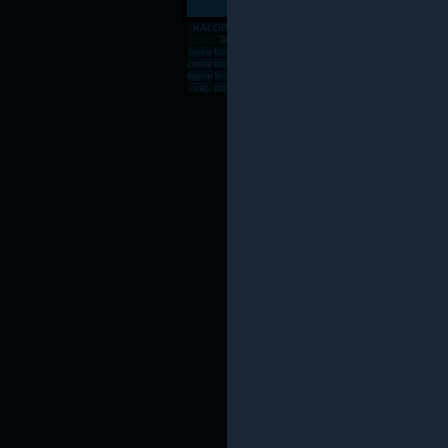
KALÓRIATÁBLÁZAT
Gabona, mag, örlemény
Pékáru, é
Tejtermék
Sajt
tojás
banán
csirkemell
rizs
alma
zabpehely
sör
dinnye
paradics
süt
csirkecomb
karfiol
sárgadinnye
gomba
kenyér
főtt rizs
csirkemáj
sárgarépa
húsleves
cukk
spenót
lecsó
rozskenyér
vodka
fagyi
lencse
sajt
rántott csirkeme
tészta
kuk
vaj
pulykamell
pogácsa
teljes kiőrlésû kenyér
fasírt
mák
sült csirkecomb
lazac
kókuszzsí
sav
Az oldal csak saját felelőssé