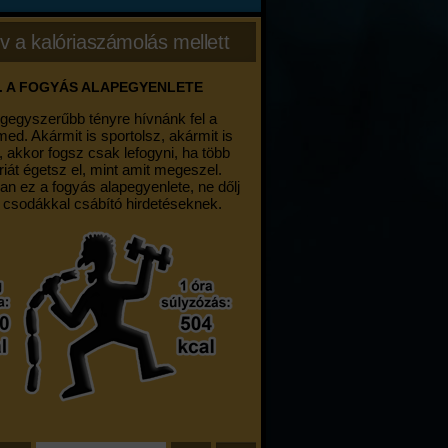
v a kalóriaszámolás mellett
. A FOGYÁS ALAPEGYENLETE
egegyszerűbb tényre hívnánk fel a
med. Akármit is sportolsz, akármit is
, akkor fogsz csak lefogyni, ha több
riát égetsz el, mint amit megeszel.
an ez a fogyás alapegyenlete, ne dőlj
 csodákkal csábító hirdetéseknek.