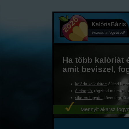
KalóriaBázis
Vezesd a fogyásod!
Ha több kalóriát 
amit beviszel, fo
kalória kalkulátor:
állítsd be c
ételnapló:
rögzítsd mit ettél, s
sikeres fogyás:
kövesd grafik
Mennyit akarsz fogyn