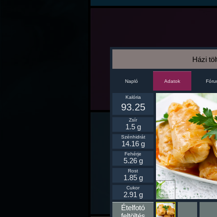
Házi töl
Napló
Fór
Adatok
Kalória
93.25
Zsír
1.5 g
Szénhidrát
14.16 g
Fehérje
5.26 g
Rost
1.85 g
Ikonnak
Cukor
beállít
2.91 g
Ételfotó
feltöltés