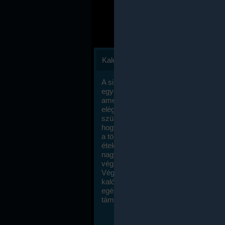
Kalóriaszámlálás
A sikeres fogyás titka valójában igen
egyszerű: égess több energiát, mint
amennyit beviszel. Természetesen e
elég nagy fegyelemre és akaraterőre
szükség, de meglepődve fogod tapasz
hogy a kalóriaszámolás mennyire ru
a többi diétához képest. Itt nincsenek ti
ételek és a megengedett kalóriabevite
nagymértékben növelheted ha testmo
végzel.
Végül, de nem utolsó sorban, a
kalóriaszámolás módszerét a legtöbb
egészségügyi szakorvos ajánlja és
támogatja.
To