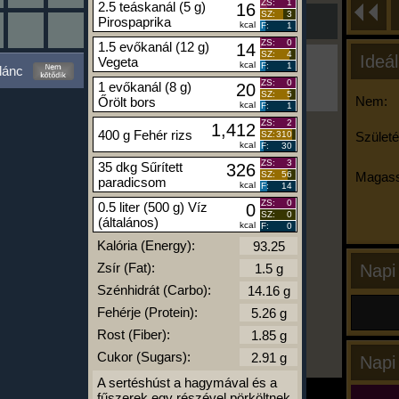
ZS:
1
2.5 teáskanál (5 g)
16
SZ:
3
Pirospaprika
kcal
F:
1
ZS:
0
1.5 evőkanál (12 g)
14
SZ:
4
Ideál
Vegeta
Ha ma már nem eszel/sportolsz többet,
kcal
F:
1
lánc
kattints a kiértékelésre!
ZS:
0
1 evőkanál (8 g)
20
A Kalória Szimulátor Prémium funkció.
SZ:
5
Nem:
Őrölt bors
kcal
F:
1
ZS:
2
1,412
400 g Fehér rizs
SZ:
310
Születé
kcal
F:
30
-
ZS:
3
35 dkg Sűrített
326
SZ:
56
Magass
paradicsom
kcal
F:
14
ZS:
0
0.5 liter (500 g) Víz
0
kalóriabázis.hu
SZ:
0
(általános)
kcal
F:
0
Kalória (Energy):
Zsír (Fat):
Napi
Szénhidrát (Carbo):
Fehérje (Protein):
Rost (Fiber):
Cukor (Sugars):
Napi
A sertéshúst a hagymával és a
fűszerek egy részével pörköltnek