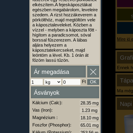
elkészítem.A fejeskáposztákat
egészben megabárolom, leveleire
szedem. A rizst hozzákeverem a
S
pörkölthöz, majd megtöltöm vele
a káposztaleveleket. Közben a
vízzel - melyben a káposzta főtt -
hígítom a paradicsomot, sóval
Mire jó 
borssal fűszerezem. A lábas
aljára helyezem a
káposztatekercseket, majd
leöntöm a lével. Kb. 1 órán át
Graf
főzöm lassú tűzön.
Ennek ha
Ár megadása
Tápa
Ft
OK
Ma még 
Ásványok
Kálcium (Calc):
Napi
Vas (Iron):
Magnézium :
Foszfor (Phosphor):
Kálium (Potassium):