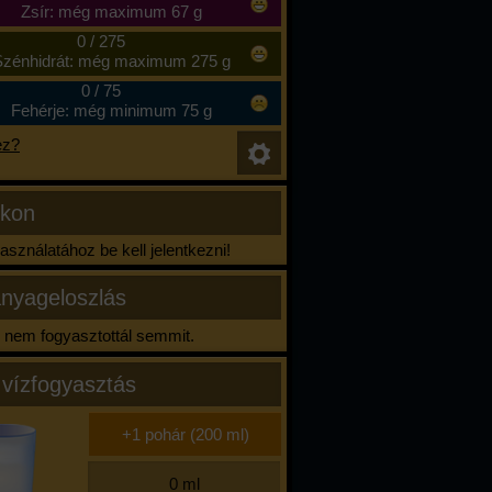
Zsír: még maximum 67 g
0
/
275
zénhidrát: még maximum 275 g
0
/
75
Fehérje: még minimum 75 g
ez?
ikon
sználatához be kell jelentkezni!
nyageloszlás
nem fogyasztottál semmit.
 vízfogyasztás