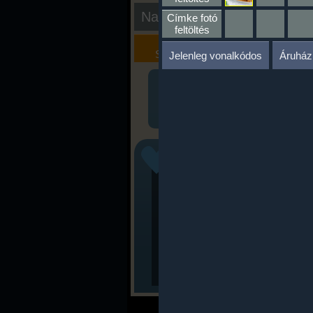
Nap kiértékelése
Címke fotó
feltöltés
Kalória
Szöveges
Szimulátor
Értékelés
Jelenleg vonalkódos
Áruház