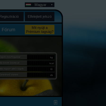
Magyar
Regisztráció
Elfelejtett jelszó
Mit nyújt a
Fórum
Prémium tagság?
Tagok összfogyása:
kg
Ma bevitt összkcal:
kcal
Mai napon aktív tagok:
fő
Kereshető ételek:
db