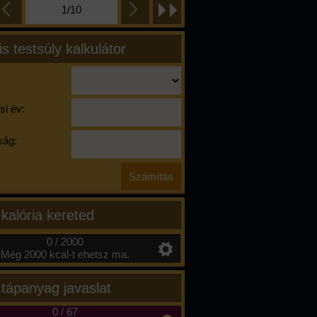
1/10
is testsúly kalkulátor
si év:
ág:
 kalória kereted
0 / 2000
Még 2000 kcal-t ehetsz ma.
 tápanyag javaslat
0
/
67