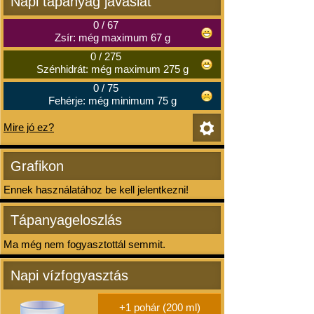
Napi tápanyag javaslat
0
/
67
Zsír: még maximum 67 g
0
/
275
Szénhidrát: még maximum 275 g
0
/
75
Fehérje: még minimum 75 g
Mire jó ez?
Grafikon
Ennek használatához be kell jelentkezni!
Tápanyageloszlás
Ma még nem fogyasztottál semmit.
Napi vízfogyasztás