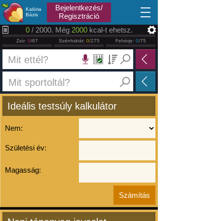
2026.08.10
Bejelentkezés/
Kalória
Bázis
Regisztráció
0
/ 2000. Még
2000
kcal-t ehetsz.
Zsír:
0
/67
Szénhidrát:
0
/275
Fehérje:
0
/75
Ideális testsúly kalkulátor
Nem:
Születési év:
Magasság: