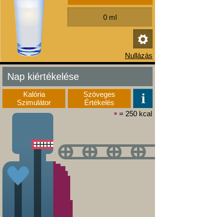
Nap kiértékelése
Kalória
Szöveges
Szimulátor
Értékelés