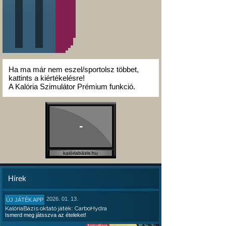
Ha ma már nem eszel/sportolsz többet,
kattints a kiértékelésre!
A Kalória Szimulátor Prémium funkció.
-
kalóriabázis.hu
Hírek
2026. 01. 13.
ÚJ JÁTÉK APP
KalóriaBázis oktató játék: CarboHydra
Ismerd meg játsszva az ételeket!