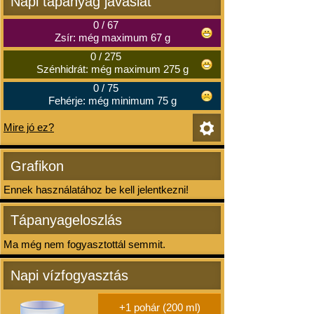
Napi tápanyag javaslat
0
/
67
Zsír: még maximum 67 g
0
/
275
Szénhidrát: még maximum 275 g
0
/
75
Fehérje: még minimum 75 g
Mire jó ez?
Grafikon
Ennek használatához be kell jelentkezni!
Tápanyageloszlás
Ma még nem fogyasztottál semmit.
Napi vízfogyasztás