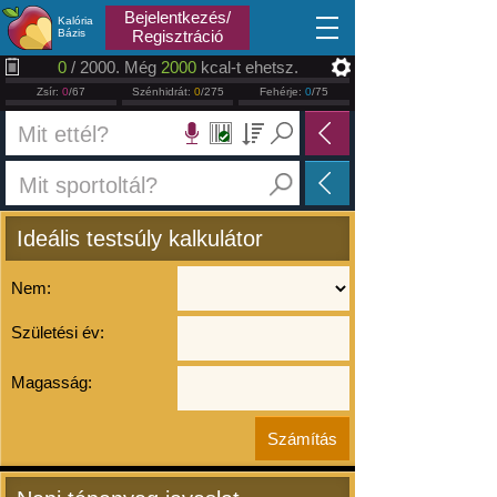
2026.08.08
Bejelentkezés/
Kalória
Bázis
Regisztráció
0
/ 2000. Még
2000
kcal-t ehetsz.
Zsír:
0
/67
Szénhidrát:
0
/275
Fehérje:
0
/75
Ideális testsúly kalkulátor
Nem:
Születési év:
Magasság: