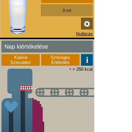
Nap kiértékelése
Kalória
Szöveges
Szimulátor
Értékelés