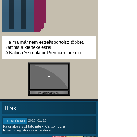
Ha ma már nem eszel/sportolsz többet,
kattints a kiértékelésre!
A Kalória Szimulátor Prémium funkció.
-
kalóriabázis.hu
Hírek
2026. 01. 13.
ÚJ JÁTÉK APP
KalóriaBázis oktató játék: CarboHydra
Ismerd meg játsszva az ételeket!