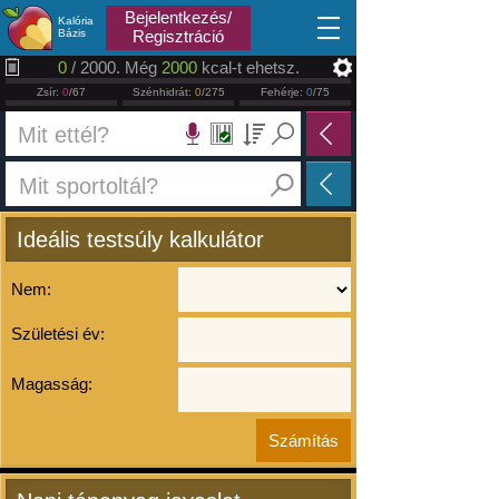
2026.08.06
Bejelentkezés/
Kalória
Bázis
Regisztráció
0
/ 2000. Még
2000
kcal-t ehetsz.
Zsír:
0
/67
Szénhidrát:
0
/275
Fehérje:
0
/75
Ideális testsúly kalkulátor
Nem:
Születési év:
Magasság: