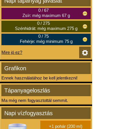
Napi tápanyag javaslat
0
/
67
Zsír: még maximum 67 g
0
/
275
Szénhidrát: még maximum 275 g
0
/
75
Fehérje: még minimum 75 g
Mire jó ez?
Grafikon
Ennek használatához be kell jelentkezni!
Tápanyageloszlás
Ma még nem fogyasztottál semmit.
Napi vízfogyasztás