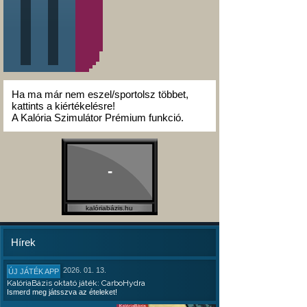
Ha ma már nem eszel/sportolsz többet,
kattints a kiértékelésre!
A Kalória Szimulátor Prémium funkció.
-
kalóriabázis.hu
Hírek
2026. 01. 13.
ÚJ JÁTÉK APP
KalóriaBázis oktató játék: CarboHydra
Ismerd meg játsszva az ételeket!