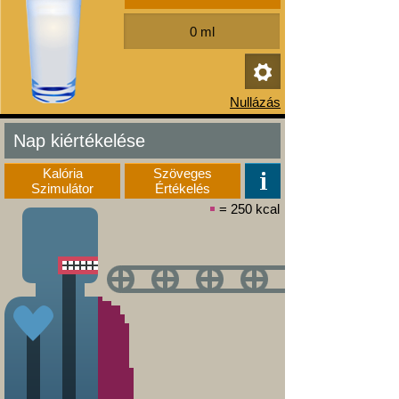
Nap kiértékelése
Kalória
Szöveges
Szimulátor
Értékelés