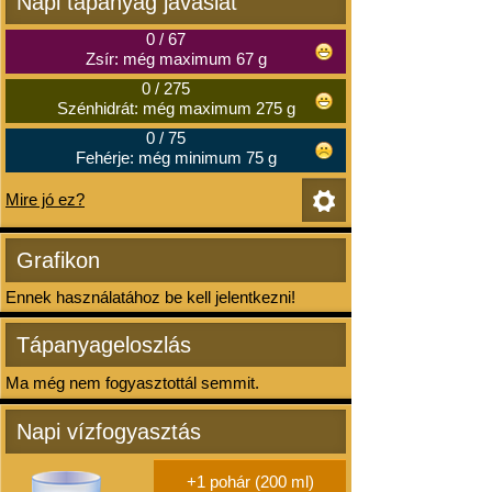
Napi tápanyag javaslat
0
/
67
Zsír: még maximum 67 g
0
/
275
Szénhidrát: még maximum 275 g
0
/
75
Fehérje: még minimum 75 g
Mire jó ez?
Grafikon
Ennek használatához be kell jelentkezni!
Tápanyageloszlás
Ma még nem fogyasztottál semmit.
Napi vízfogyasztás