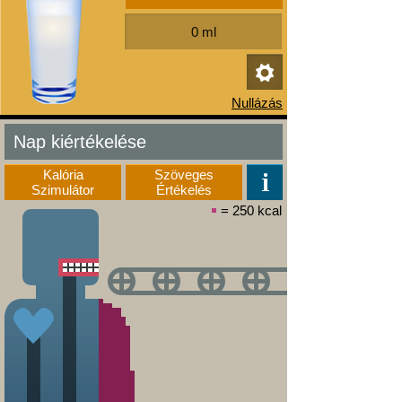
Nap kiértékelése
Kalória
Szöveges
Szimulátor
Értékelés