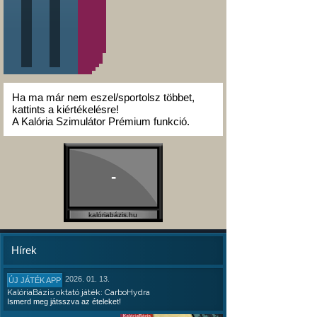
Ha ma már nem eszel/sportolsz többet,
kattints a kiértékelésre!
A Kalória Szimulátor Prémium funkció.
-
kalóriabázis.hu
Hírek
2026. 01. 13.
ÚJ JÁTÉK APP
KalóriaBázis oktató játék: CarboHydra
Ismerd meg játsszva az ételeket!