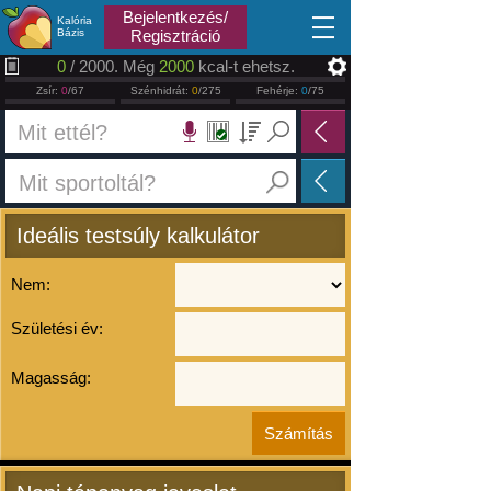
2026.08.06
Bejelentkezés/
Kalória
Bázis
Regisztráció
0
/ 2000. Még
2000
kcal-t ehetsz.
Zsír:
0
/67
Szénhidrát:
0
/275
Fehérje:
0
/75
Ideális testsúly kalkulátor
Nem:
Születési év:
Magasság: