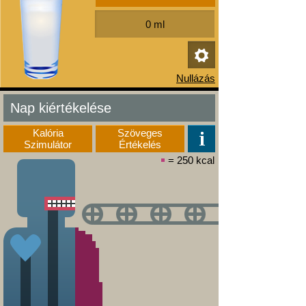
Nap kiértékelése
Kalória
Szöveges
Szimulátor
Értékelés