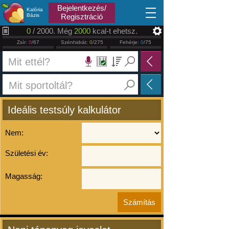
2026.08.09
Bejelentkezés/
Kalória
Bázis
Regisztráció
0
/ 2000. Még
2000
kcal-t ehetsz.
Zsír:
0
/67
Szénhidrát:
0
/275
Fehérje:
0
/75
Ideális testsúly kalkulátor
Nem:
Születési év:
Magasság: