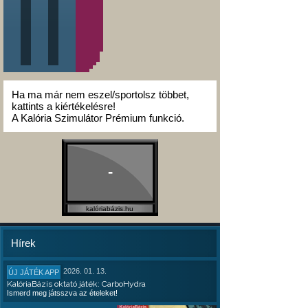
Ha ma már nem eszel/sportolsz többet,
kattints a kiértékelésre!
A Kalória Szimulátor Prémium funkció.
-
kalóriabázis.hu
Hírek
2026. 01. 13.
ÚJ JÁTÉK APP
KalóriaBázis oktató játék: CarboHydra
Ismerd meg játsszva az ételeket!