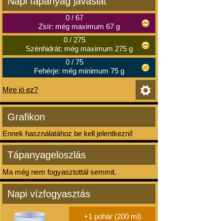
Napi tápanyag javaslat
0
/
67
Zsír: még maximum 67 g
0
/
275
Szénhidrát: még maximum 275 g
0
/
75
Fehérje: még minimum 75 g
Mire jó ez?
Grafikon
Ennek használatához be kell jelentkezni!
Tápanyageloszlás
Ma még nem fogyasztottál semmit.
Napi vízfogyasztás