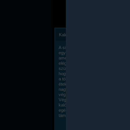
Kalóriaszámlálás
A sikeres fogyás titka valójában igen
egyszerű: égess több energiát, mint
amennyit beviszel. Természetesen e
elég nagy fegyelemre és akaraterőre
szükség, de meglepődve fogod tapasz
hogy a kalóriaszámolás mennyire ru
a többi diétához képest. Itt nincsenek ti
ételek és a megengedett kalóriabevite
nagymértékben növelheted ha testmo
végzel.
Végül, de nem utolsó sorban, a
kalóriaszámolás módszerét a legtöbb
egészségügyi szakorvos ajánlja és
támogatja.
To