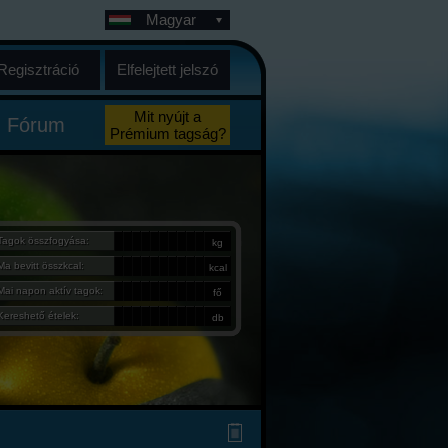
Magyar
Regisztráció
Elfelejtett jelszó
Mit nyújt a
Fórum
Prémium tagság?
Tagok összfogyása:
kg
Ma bevitt összkcal:
kcal
Mai napon aktív tagok:
fő
Kereshető ételek:
db