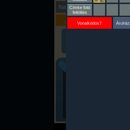
Nap kiértékelése
Címke fotó
feltöltés
Kalória
Szöveges
Szimulátor
Értékelés
Vonalkódos?
Áruház