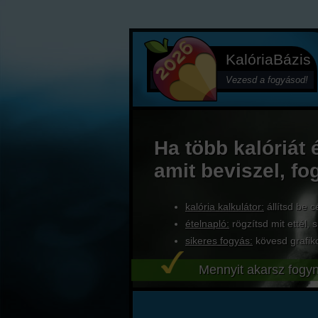
KalóriaBázis
Vezesd a fogyásod!
Ha több kalóriát 
amit beviszel, fo
kalória kalkulátor:
állítsd be c
ételnapló:
rögzítsd mit ettél, s
sikeres fogyás:
kövesd grafik
Mennyit akarsz fogyn