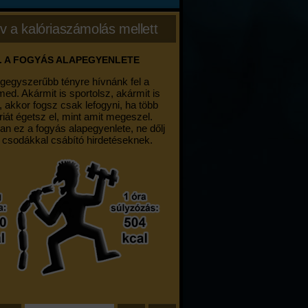
v a kalóriaszámolás mellett
. A FOGYÁS ALAPEGYENLETE
egegyszerűbb tényre hívnánk fel a
med. Akármit is sportolsz, akármit is
, akkor fogsz csak lefogyni, ha több
riát égetsz el, mint amit megeszel.
an ez a fogyás alapegyenlete, ne dőlj
 csodákkal csábító hirdetéseknek.