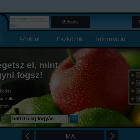
Belépés
Főoldal
Eszközök
Információ
égetsz el, mint
gyni fogsz!
élodat
portoltál
onon
i?
heti 0.5 kg fogyás
MA