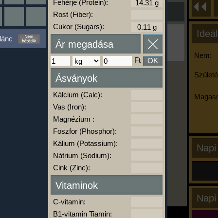
Fehérje (Protein):
Rost (Fiber):
Cukor (Sugars):
Ideál
Ha ma már nem eszel/sportolsz többet,
lánc
kattints a kiértékelésre!
Ár megadása
A Kalória Szimulátor Prémium funkció.
Nem:
Ft
OK
Születé
Ásványok
-
Kálcium (Calc):
Magass
Vas (Iron):
kalóriabázis.hu
Magnézium :
Foszfor (Phosphor):
Kálium (Potassium):
Napi
Nátrium (Sodium):
Cink (Zinc):
Vitaminok
Napi
C-vitamin:
B1-vitamin Tiamin: