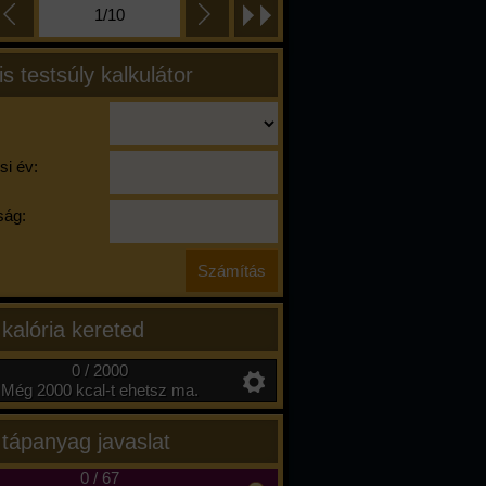
1/10
is testsúly kalkulátor
si év:
ág:
 kalória kereted
0 / 2000
Még 2000 kcal-t ehetsz ma.
 tápanyag javaslat
0
/
67