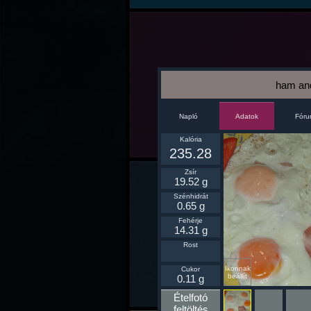
ham an
Napló
Fór
Adatok
Kalória
235.28
Zsír
19.52 g
Szénhidrát
0.65 g
Fehérje
14.31 g
Rost
Ikonnak
Cukor
beállít
0.11 g
Ételfotó
feltöltés