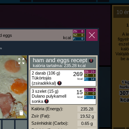
10 ér
1
ZS:
0
A l
d eggs
SZ:
0
kcal
figyel
F:
0
eszel
kaló
um
Valójáb
be a
ham and eggs recept
kalória tartalma: 235.28 kcal
ZS:
23
2 darab (106 g)
269
SZ:
1
Tükörtojás
kcal
F:
14
(zsiradékkal)
ZS:
0
3 szelet (15 g)
15
SZ:
0
Dulano pulykamell
kcal
F:
3
sonka
Kalória (Energy):
Zsír (Fat):
Szénhidrát (Carbo):