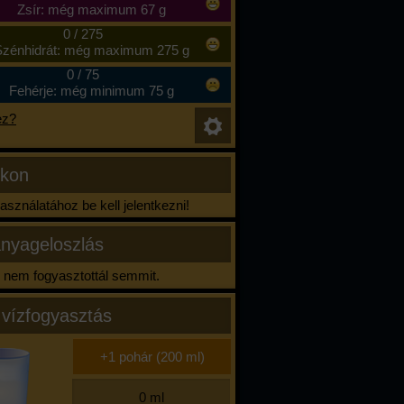
Zsír: még maximum 67 g
0
/
275
zénhidrát: még maximum 275 g
0
/
75
Fehérje: még minimum 75 g
ez?
ikon
sználatához be kell jelentkezni!
nyageloszlás
nem fogyasztottál semmit.
 vízfogyasztás