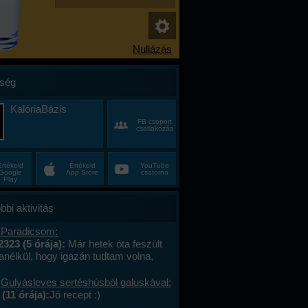
ség
KalóriaBázis
FB csoport
csatlakozás
Értékeld
Értékeld
YouTube
Google
App Store
csatorna
Play
bbi aktivitás
 Paradicsom:
2323 (5 órája):
Már hetek óta feszült
anélkül, hogy igazán tudtam volna,
alán a munkahelyi hajtás, talán az, hogy
ncas éveim közepén egyszer csak
 Gulyásleves sertéshúsból galuskával:
 körülöttem minden, ami régen izgalmas
(11 órája):
Jó recept :)
hétvégék már nem jelentettek semmit, a