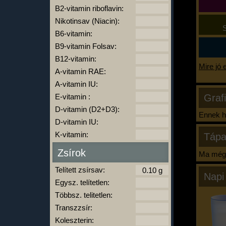
B2-vitamin riboflavin:
Nikotinsav (Niacin):
S
B6-vitamin:
B9-vitamin Folsav:
B12-vitamin:
Mire jó 
A-vitamin RAE:
A-vitamin IU:
E-vitamin :
Graf
D-vitamin (D2+D3):
Ennek ha
D-vitamin IU:
K-vitamin:
Tápa
Zsírok
Ma még 
Telített zsírsav:
Napi
Egysz. telítetlen:
Többsz. telitetlen:
Transzzsír:
Koleszterin: