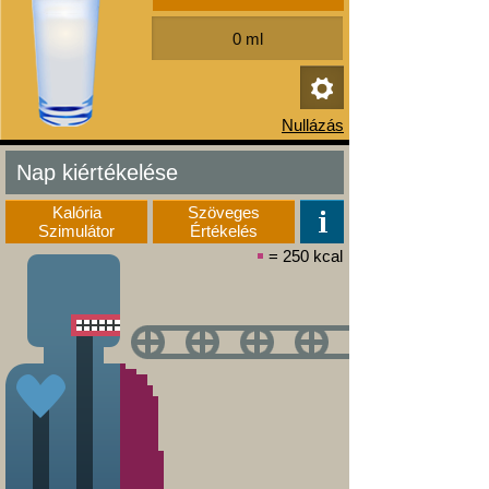
Nap kiértékelése
Kalória
Szöveges
Szimulátor
Értékelés