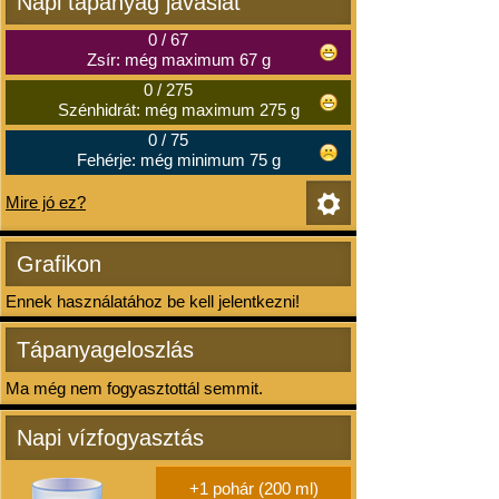
Napi tápanyag javaslat
0
/
67
Zsír: még maximum 67 g
0
/
275
Szénhidrát: még maximum 275 g
0
/
75
Fehérje: még minimum 75 g
Mire jó ez?
Grafikon
Ennek használatához be kell jelentkezni!
Tápanyageloszlás
Ma még nem fogyasztottál semmit.
Napi vízfogyasztás