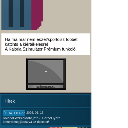
Ha ma már nem eszel/sportolsz többet,
kattints a kiértékelésre!
A Kalória Szimulátor Prémium funkció.
-
kalóriabázis.hu
Hírek
2026. 01. 13.
ÚJ JÁTÉK APP
KalóriaBázis oktató játék: CarboHydra
Ismerd meg játsszva az ételeket!