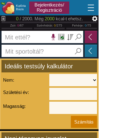
2026.08.07
Bejelentkezés/
Kalória
Bázis
Regisztráció
0
/ 2000. Még
2000
kcal-t ehetsz.
Zsír:
0
/67
Szénhidrát:
0
/275
Fehérje:
0
/75
Ideális testsúly kalkulátor
Nem:
Születési év:
Magasság: