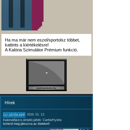
Ha ma már nem eszel/sportolsz többet,
kattints a kiértékelésre!
A Kalória Szimulátor Prémium funkció.
-
kalóriabázis.hu
Hírek
2026. 01. 13.
ÚJ JÁTÉK APP
KalóriaBázis oktató játék: CarboHydra
Ismerd meg játsszva az ételeket!