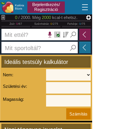
2026.08.08
Bejelentkezés/
Kalória
Bázis
Regisztráció
0
/ 2000. Még
2000
kcal-t ehetsz.
Zsír:
0
/67
Szénhidrát:
0
/275
Fehérje:
0
/75
Ideális testsúly kalkulátor
Nem:
Születési év:
Magasság: