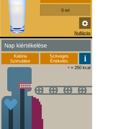
Nap kiértékelése
Kalória
Szöveges
Szimulátor
Értékelés