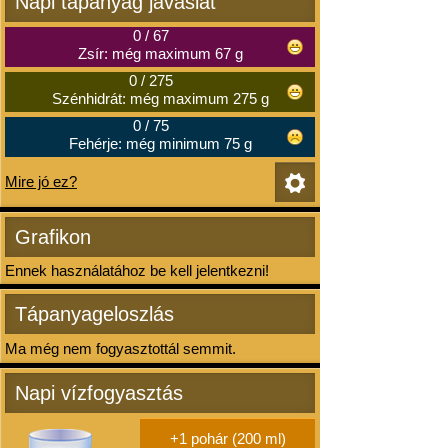
Napi tápanyag javaslat
0
/
67
Zsír: még maximum 67 g
0
/
275
Szénhidrát: még maximum 275 g
0
/
75
Fehérje: még minimum 75 g
Mire jó ez?
Grafikon
Ennek használatához be kell jelentkezni!
Tápanyageloszlás
Ma még nem fogyasztottál semmit.
Napi vízfogyasztás