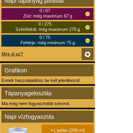
Napi tápanyag javaslat
0
/
67
Zsír: még maximum 67 g
0
/
275
Szénhidrát: még maximum 275 g
0
/
75
Fehérje: még minimum 75 g
Mire jó ez?
Grafikon
Ennek használatához be kell jelentkezni!
Tápanyageloszlás
Ma még nem fogyasztottál semmit.
Napi vízfogyasztás