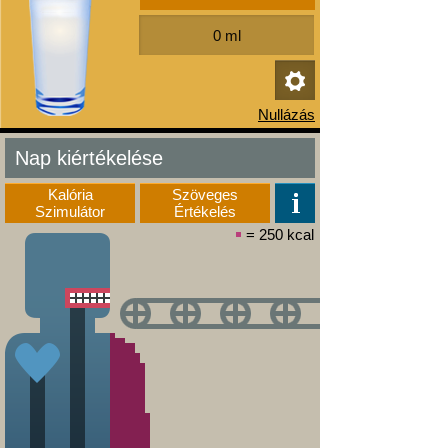
Nap kiértékelése
Kalória
Szöveges
Szimulátor
Értékelés