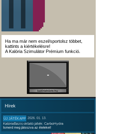
Ha ma már nem eszel/sportolsz többet,
kattints a kiértékelésre!
A Kalória Szimulátor Prémium funkció.
-
kalóriabázis.hu
Hírek
2026. 01. 13.
ÚJ JÁTÉK APP
KalóriaBázis oktató játék: CarboHydra
Ismerd meg játsszva az ételeket!