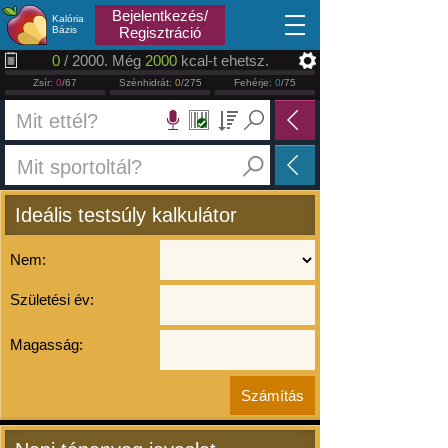
2026.08.07
Bejelentkezés/
Kalória
Bázis
Regisztráció
0
/ 2000. Még
2000
kcal-t ehetsz.
Zsír:
0
/67
Szénhidrát:
0
/275
Fehérje:
0
/75
Ideális testsúly kalkulátor
Nem:
Születési év:
Magasság: