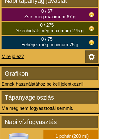
Napi tápanyag javaslat
0
/
67
Zsír: még maximum 67 g
0
/
275
Szénhidrát: még maximum 275 g
0
/
75
Fehérje: még minimum 75 g
Mire jó ez?
Grafikon
Ennek használatához be kell jelentkezni!
Tápanyageloszlás
Ma még nem fogyasztottál semmit.
Napi vízfogyasztás