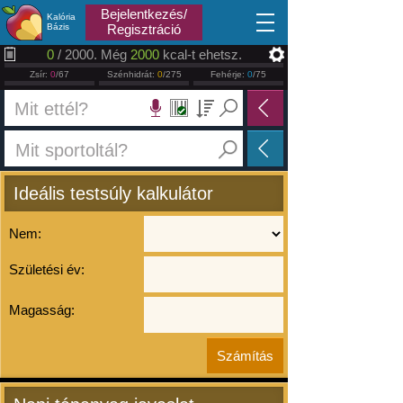
2026.08.09
Bejelentkezés/
Kalória
Bázis
Regisztráció
0
/ 2000. Még
2000
kcal-t ehetsz.
Zsír:
0
/67
Szénhidrát:
0
/275
Fehérje:
0
/75
Ideális testsúly kalkulátor
Nem:
Születési év:
Magasság: