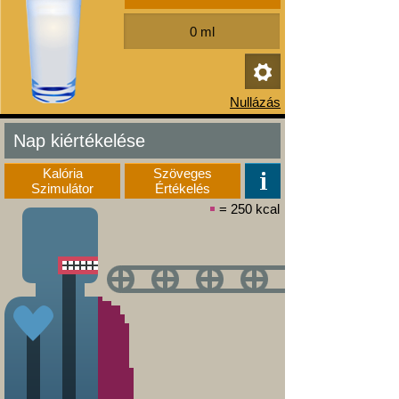
Nap kiértékelése
Kalória
Szöveges
Szimulátor
Értékelés