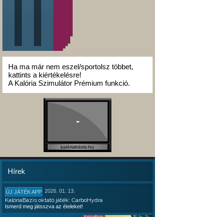
Ha ma már nem eszel/sportolsz többet,
kattints a kiértékelésre!
A Kalória Szimulátor Prémium funkció.
-
kalóriabázis.hu
Hírek
2026. 01. 13.
ÚJ JÁTÉK APP
KalóriaBázis oktató játék: CarboHydra
Ismerd meg játsszva az ételeket!