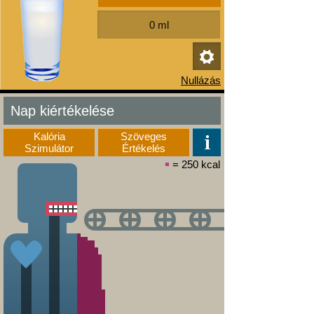
Nap kiértékelése
Kalória
Szöveges
Szimulátor
Értékelés