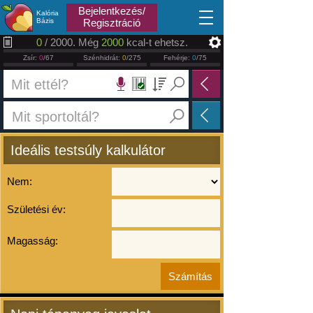
2026.08.07
Bejelentkezés/
Kalória
Bázis
Regisztráció
0
/ 2000. Még
2000
kcal-t ehetsz.
Zsír:
0
/67
Szénhidrát:
0
/275
Fehérje:
0
/75
Ideális testsúly kalkulátor
Nem:
Születési év:
Magasság: