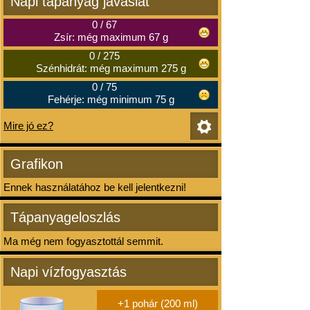
Napi tápanyag javaslat
0
/
67
Zsír: még maximum 67 g
0
/
275
Szénhidrát: még maximum 275 g
0
/
75
Fehérje: még minimum 75 g
Mire jó ez?
Grafikon
Ennek használatához be kell jelentkezni!
Tápanyageloszlás
Ma még nem fogyasztottál semmit.
Napi vízfogyasztás