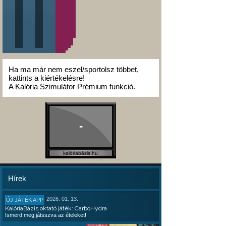
Ha ma már nem eszel/sportolsz többet,
kattints a kiértékelésre!
A Kalória Szimulátor Prémium funkció.
-
kalóriabázis.hu
Hírek
2026. 01. 13.
ÚJ JÁTÉK APP
KalóriaBázis oktató játék: CarboHydra
Ismerd meg játsszva az ételeket!