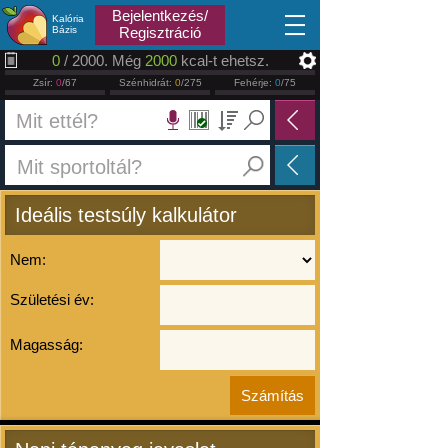
2026.08.07
Bejelentkezés/
Kalória
Bázis
Regisztráció
0
/ 2000. Még
2000
kcal-t ehetsz.
Zsír:
0
/67
Szénhidrát:
0
/275
Fehérje:
0
/75
Ideális testsúly kalkulátor
Nem:
Születési év:
Magasság: