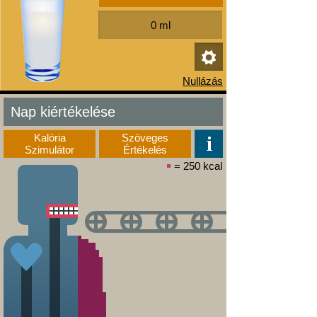
Nap kiértékelése
Kalória
Szöveges
Szimulátor
Értékelés