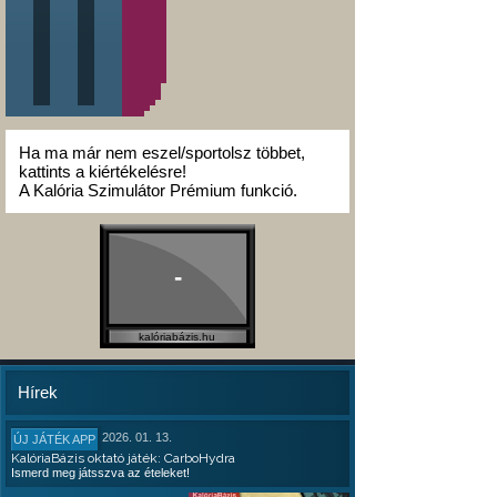
Ha ma már nem eszel/sportolsz többet,
kattints a kiértékelésre!
A Kalória Szimulátor Prémium funkció.
-
kalóriabázis.hu
Hírek
2026. 01. 13.
ÚJ JÁTÉK APP
KalóriaBázis oktató játék: CarboHydra
Ismerd meg játsszva az ételeket!