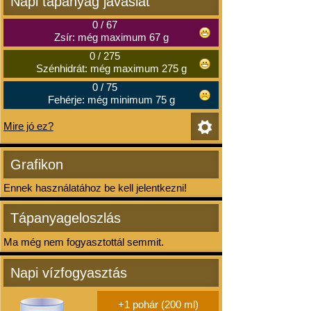
Napi tápanyag javaslat
0
/
67
Zsír: még maximum 67 g
0
/
275
Szénhidrát: még maximum 275 g
0
/
75
Fehérje: még minimum 75 g
Mire jó ez?
Grafikon
Ennek használatához be kell jelentkezni!
Tápanyageloszlás
Ma még nem fogyasztottál semmit.
Napi vízfogyasztás