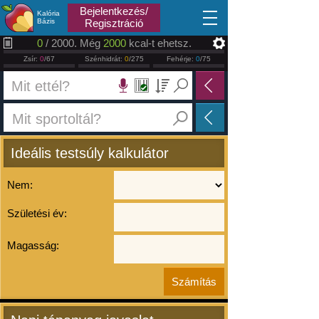
2026.08.08
Bejelentkezés/
Kalória
Bázis
Regisztráció
0
/ 2000. Még
2000
kcal-t ehetsz.
Zsír:
0
/67
Szénhidrát:
0
/275
Fehérje:
0
/75
Ideális testsúly kalkulátor
Nem:
Születési év:
Magasság: