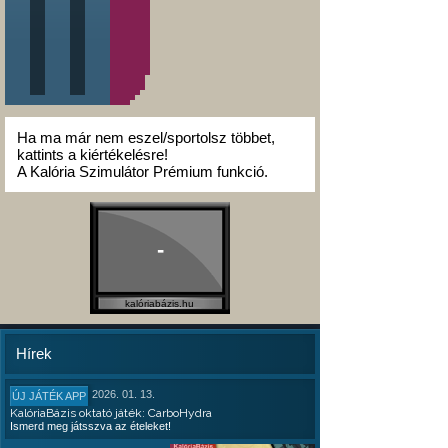
Ha ma már nem eszel/sportolsz többet,
kattints a kiértékelésre!
A Kalória Szimulátor Prémium funkció.
-
kalóriabázis.hu
Hírek
2026. 01. 13.
ÚJ JÁTÉK APP
KalóriaBázis oktató játék: CarboHydra
Ismerd meg játsszva az ételeket!