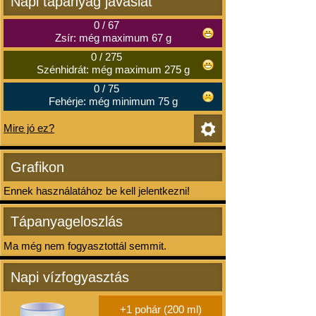
Napi tápanyag javaslat
0
/
67
Zsír: még maximum 67 g
0
/
275
Szénhidrát: még maximum 275 g
0
/
75
Fehérje: még minimum 75 g
Mire jó ez?
Grafikon
Ennek használatához be kell jelentkezni!
Tápanyageloszlás
Ma még nem fogyasztottál semmit.
Napi vízfogyasztás