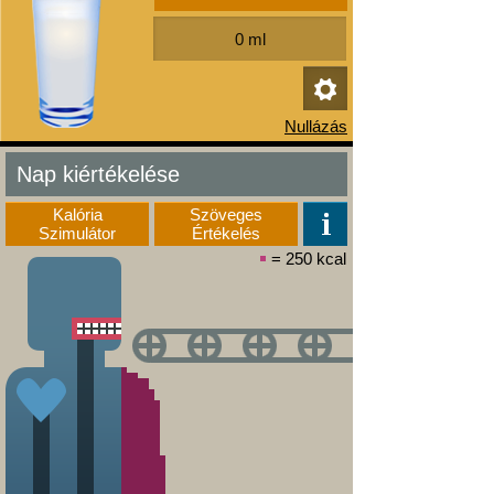
Nap kiértékelése
Kalória
Szöveges
Szimulátor
Értékelés