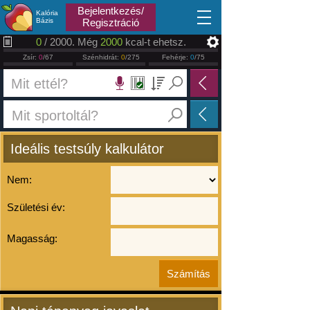
2026.08.06
Bejelentkezés/
Kalória
Bázis
Regisztráció
0
/ 2000. Még
2000
kcal-t ehetsz.
Zsír:
0
/67
Szénhidrát:
0
/275
Fehérje:
0
/75
Ideális testsúly kalkulátor
Nem:
Születési év:
Magasság: