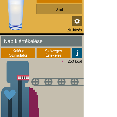
Nap kiértékelése
Kalória
Szöveges
Szimulátor
Értékelés