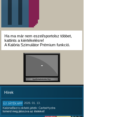
Ha ma már nem eszel/sportolsz többet,
kattints a kiértékelésre!
A Kalória Szimulátor Prémium funkció.
-
kalóriabázis.hu
Hírek
2026. 01. 13.
ÚJ JÁTÉK APP
KalóriaBázis oktató játék: CarboHydra
Ismerd meg játsszva az ételeket!