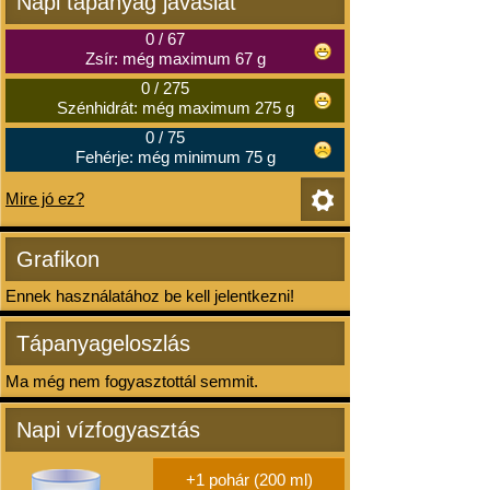
Napi tápanyag javaslat
0
/
67
Zsír: még maximum 67 g
0
/
275
Szénhidrát: még maximum 275 g
0
/
75
Fehérje: még minimum 75 g
Mire jó ez?
Grafikon
Ennek használatához be kell jelentkezni!
Tápanyageloszlás
Ma még nem fogyasztottál semmit.
Napi vízfogyasztás