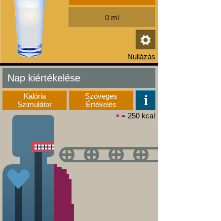
Nap kiértékelése
Kalória
Szöveges
Szimulátor
Értékelés