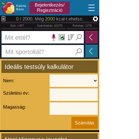
2026.08.08
Bejelentkezés/
Kalória
Bázis
Regisztráció
0
/ 2000. Még
2000
kcal-t ehetsz.
Zsír:
0
/67
Szénhidrát:
0
/275
Fehérje:
0
/75
Ideális testsúly kalkulátor
Nem:
Születési év:
Magasság: