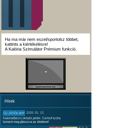
Ha ma már nem eszel/sportolsz többet,
kattints a kiértékelésre!
A Kalória Szimulátor Prémium funkció.
-
kalóriabázis.hu
Hírek
2026. 01. 13.
ÚJ JÁTÉK APP
KalóriaBázis oktató játék: CarboHydra
Ismerd meg játsszva az ételeket!