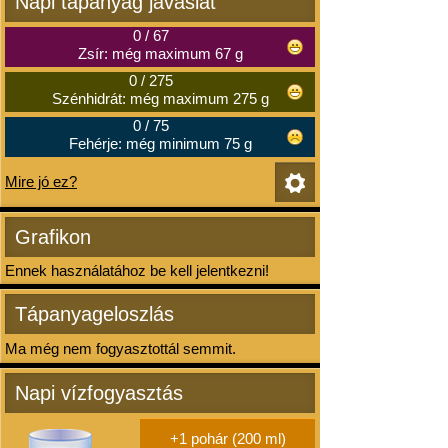
Napi tápanyag javaslat
0
/
67
Zsír: még maximum 67 g
0
/
275
Szénhidrát: még maximum 275 g
0
/
75
Fehérje: még minimum 75 g
Mire jó ez?
Grafikon
Ennek használatához be kell jelentkezni!
Tápanyageloszlás
Ma még nem fogyasztottál semmit.
Napi vízfogyasztás