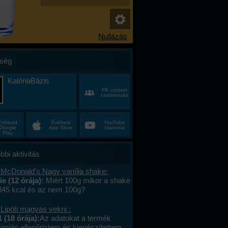
ség
KalóriaBázis
FB csoport
csatlakozás
Értékeld
Értékeld
YouTube
Google
App Store
csatorna
Play
bbi aktivitás
 McDonald's Nagy vanília shake:
e (12 órája):
Miért 100g mikor a shake
 345 kcal és az nem 100g?
Lipóti magvas vekni :
 (18 órája):
Az adatokat a termék
apján ellenőriztem és kiegészítettem.