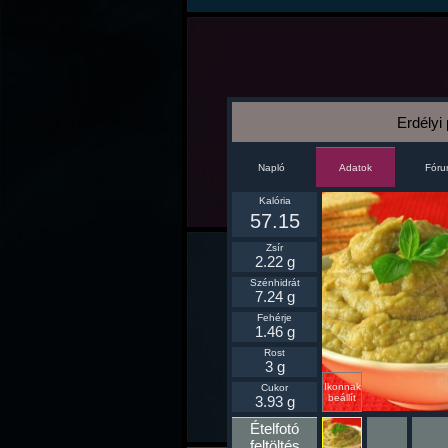
Erdélyi
Napló
Fór
Adatok
Kalória
57.15
Zsír
2.22 g
Szénhidrát
7.24 g
Fehérje
1.46 g
Rost
3 g
Ikonnak
Cukor
beállít
3.93 g
Ételfotó
feltöltés