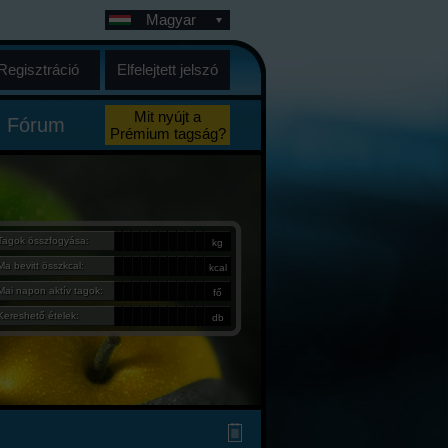
Magyar
Regisztráció
Elfelejtett jelszó
Mit nyújt a
Fórum
Prémium tagság?
Tagok összfogyása:
kg
Ma bevitt összkcal:
kcal
Mai napon aktív tagok:
fő
Kereshető ételek:
db