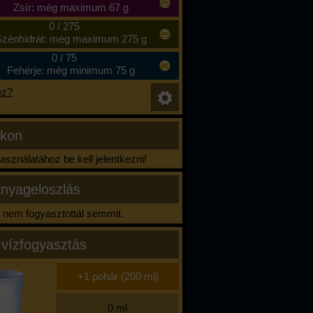
Zsír: még maximum 67 g
0
/
275
zénhidrát: még maximum 275 g
0
/
75
Fehérje: még minimum 75 g
ez?
ikon
sználatához be kell jelentkezni!
nyageloszlás
nem fogyasztottál semmit.
 vízfogyasztás