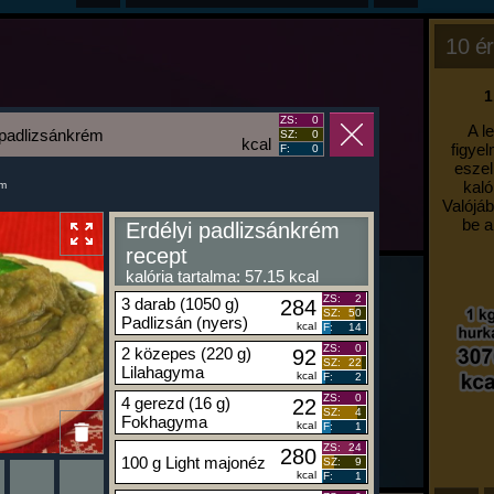
10 ér
1
ZS:
0
A l
 padlizsánkrém
SZ:
0
kcal
figyel
F:
0
eszel
kaló
um
Valójáb
be a
Erdélyi padlizsánkrém
recept
kalória tartalma: 57.15 kcal
ZS:
2
3 darab (1050 g)
284
SZ:
50
Padlizsán (nyers)
kcal
F:
14
ZS:
0
2 közepes (220 g)
92
SZ:
22
Lilahagyma
kcal
F:
2
ZS:
0
4 gerezd (16 g)
22
SZ:
4
Fokhagyma
kcal
F:
1
ZS:
24
280
100 g Light majonéz
SZ:
9
kcal
F:
1