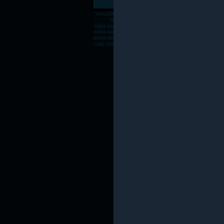
KALÓRIATÁBLÁZAT
Gabona, mag, örlemény
Pékáru, é
Tejtermék
Sajt
tojás
banán
csirkemell
rizs
alma
zabpehely
sör
dinnye
paradics
süt
csirkecomb
karfiol
sárgadinnye
gomba
kenyér
főtt rizs
csirkemáj
sárgarépa
húsleves
cukk
spenót
lecsó
rozskenyér
vodka
fagyi
lencse
sajt
rántott csirkeme
tészta
kuk
vaj
pulykamell
pogácsa
teljes kiőrlésû kenyér
fasírt
mák
sült csirkecomb
lazac
kókuszzsí
sav
Az oldal csak saját felelőssé