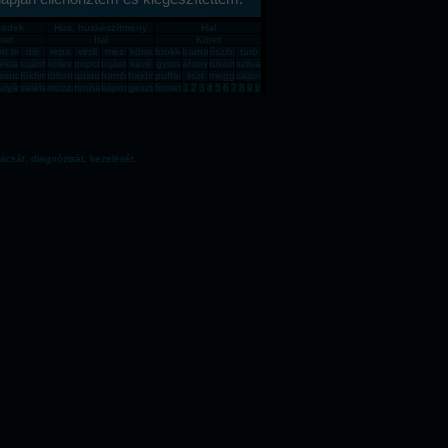
íradék
Hús, húskészítmény
Hal
tel
Ital
Köret
in
őtt tojás
dió
répa
virsli
méz
körte
brokkoli
barnarizs
őszibarack
túró
 csiga
ékla
tojásfehérje
köles
popcorn
tojásrántotta
kávé
gyros
áfonya
tükörtojás
szilva
mpli
esudió
földimogyoró
töltött káposzta
quinoa
hamburger
hajdina
puffasztott rizs
liszt
meggy
sajtos pogácsa
reszelék
ulyásleves
saláta
mozzarella
tonhal
káposzta
gesztenye
fornetti
1
2
3
4
5
6
7
8
9
10
ácsát, diagnózisát, kezelését.