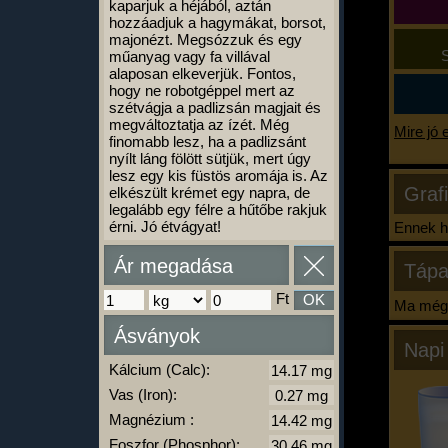
kaparjuk a héjából, aztán
hozzáadjuk a hagymákat, borsot,
majonézt. Megsózzuk és egy
S
műanyag vagy fa villával
alaposan elkeverjük. Fontos,
hogy ne robotgéppel mert az
szétvágja a padlizsán magjait és
megváltoztatja az ízét. Még
Mire jó 
finomabb lesz, ha a padlizsánt
nyílt láng fölött sütjük, mert úgy
lesz egy kis füstös aromája is. Az
Graf
elkészült krémet egy napra, de
legalább egy félre a hűtőbe rakjuk
érni. Jó étvágyat!
Ennek ha
Ár megadása
Tápa
Ft
OK
Ma még 
Ásványok
Napi
Kálcium (Calc):
Vas (Iron):
Magnézium :
Foszfor (Phosphor):