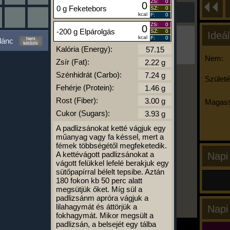
ZS:
0
0
0 g Feketebors
SZ:
0
kcal
F:
0
ZS:
0
0
-200 g Elpárolgás
SZ:
0
Ideál
Ha ma már nem eszel/sportolsz többet,
kcal
F:
0
lánc
kattints a kiértékelésre!
Kalória (Energy):
A Kalória Szimulátor Prémium funkció.
Nem:
Zsír (Fat):
Szénhidrát (Carbo):
Születé
Fehérje (Protein):
-
Rost (Fiber):
Magass
Cukor (Sugars):
kalóriabázis.hu
A padlizsánokat ketté vágjuk egy
műanyag vagy fa késsel, mert a
fémek többségétől megfeketedik.
A kettévágott padlizsánokat a
Napi
vágott felükkel lefelé berakjuk egy
sütőpapírral bélelt tepsibe. Aztán
180 fokon kb 50 perc alatt
megsütjük őket. Míg sül a
padlizsánm apróra vágjuk a
lilahagymát és áttörjük a
Napi
fokhagymát. Mikor megsült a
padlizsán, a belsejét egy tálba