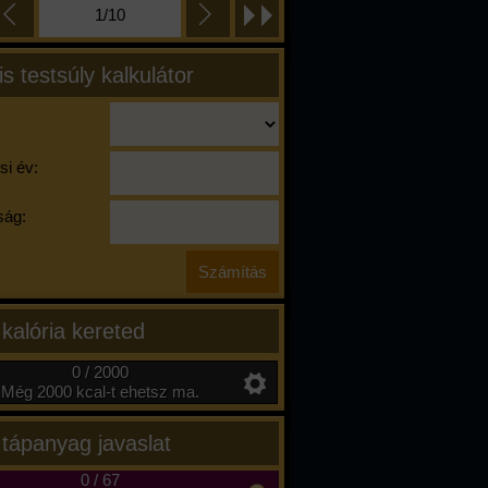
1/10
is testsúly kalkulátor
si év:
ág:
 kalória kereted
0 / 2000
Még 2000 kcal-t ehetsz ma.
 tápanyag javaslat
0
/
67