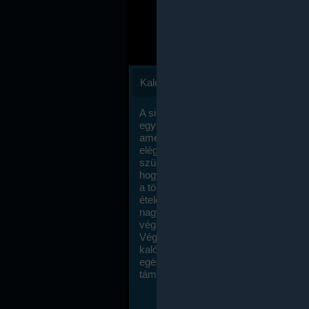
Kalóriaszámlálás
A sikeres fogyás titka valójában igen
egyszerű: égess több energiát, mint
amennyit beviszel. Természetesen e
elég nagy fegyelemre és akaraterőre
szükség, de meglepődve fogod tapasz
hogy a kalóriaszámolás mennyire ru
a többi diétához képest. Itt nincsenek ti
ételek és a megengedett kalóriabevite
nagymértékben növelheted ha testmo
végzel.
Végül, de nem utolsó sorban, a
kalóriaszámolás módszerét a legtöbb
egészségügyi szakorvos ajánlja és
támogatja.
To