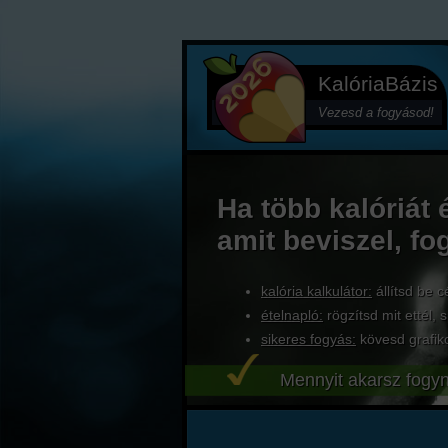
KalóriaBázis
Vezesd a fogyásod!
Ha több kalóriát 
amit beviszel, fo
kalória kalkulátor:
állítsd be c
ételnapló:
rögzítsd mit ettél, s
sikeres fogyás:
kövesd grafik
Mennyit akarsz fogyn