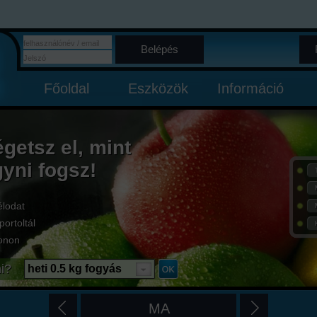
Belépés
Főoldal
Eszközök
Információ
égetsz el, mint
gyni fogsz!
élodat
portoltál
onon
i?
heti 0.5 kg fogyás
MA