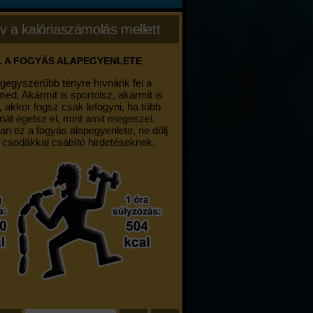
v a kalóriaszámolás mellett
. A FOGYÁS ALAPEGYENLETE
egegyszerűbb tényre hívnánk fel a
med. Akármit is sportolsz, akármit is
, akkor fogsz csak lefogyni, ha több
riát égetsz el, mint amit megeszel.
an ez a fogyás alapegyenlete, ne dőlj
 csodákkal csábító hirdetéseknek.