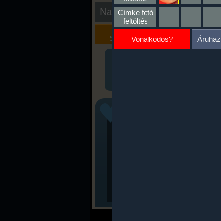
Nap kiértékelése
Címke fotó
feltöltés
Kalória
Szöveges
Szimulátor
Értékelés
Vonalkódos?
Áruház