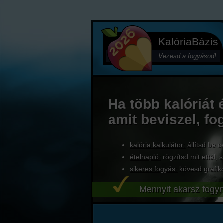
KalóriaBázis
Vezesd a fogyásod!
Ha több kalóriát 
amit beviszel, fo
kalória kalkulátor:
állítsd be c
ételnapló:
rögzítsd mit ettél, s
sikeres fogyás:
kövesd grafik
Mennyit akarsz fogyn