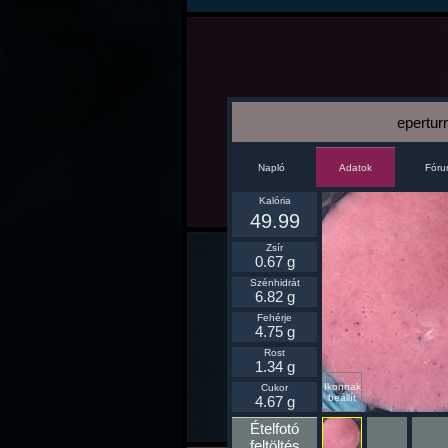
epertur
Napló
Fór
Adatok
Kalória
49.99
Zsír
0.67 g
Szénhidrát
6.82 g
Fehérje
4.75 g
Rost
1.34 g
Ikonnak
Cukor
beállít
4.67 g
Ételfotó
feltöltés