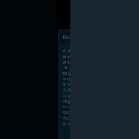
Kalóriaszámlálás
A sikeres fogyás titka valójában igen
egyszerű: égess több energiát, mint
amennyit beviszel. Természetesen e
elég nagy fegyelemre és akaraterőre
szükség, de meglepődve fogod tapasz
hogy a kalóriaszámolás mennyire ru
a többi diétához képest. Itt nincsenek ti
ételek és a megengedett kalóriabevite
nagymértékben növelheted ha testmo
végzel.
Végül, de nem utolsó sorban, a
kalóriaszámolás módszerét a legtöbb
egészségügyi szakorvos ajánlja és
támogatja.
To