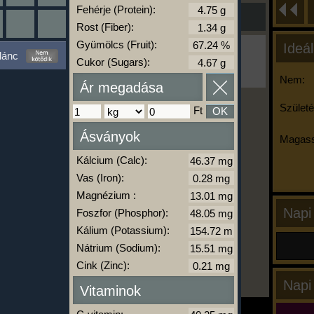
Fehérje (Protein):
Rost (Fiber):
Gyümölcs (Fruit):
Ideál
Ha ma már nem eszel/sportolsz többet,
lánc
kattints a kiértékelésre!
Cukor (Sugars):
A Kalória Szimulátor Prémium funkció.
Nem:
Ár megadása
Születé
Ft
OK
-
Ásványok
Magass
Kálcium (Calc):
kalóriabázis.hu
Vas (Iron):
Magnézium :
Napi
Foszfor (Phosphor):
Kálium (Potassium):
Nátrium (Sodium):
Cink (Zinc):
Napi
Vitaminok