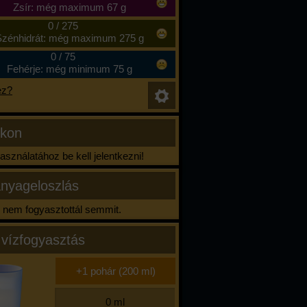
Zsír: még maximum 67 g
0
/
275
zénhidrát: még maximum 275 g
0
/
75
Fehérje: még minimum 75 g
ez?
ikon
sználatához be kell jelentkezni!
nyageloszlás
nem fogyasztottál semmit.
 vízfogyasztás