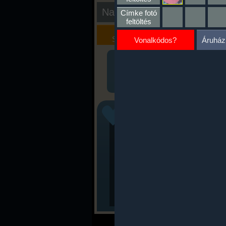
Nap kiértékelése
Címke fotó
feltöltés
Kalória
Szöveges
Szimulátor
Értékelés
Vonalkódos?
Áruház