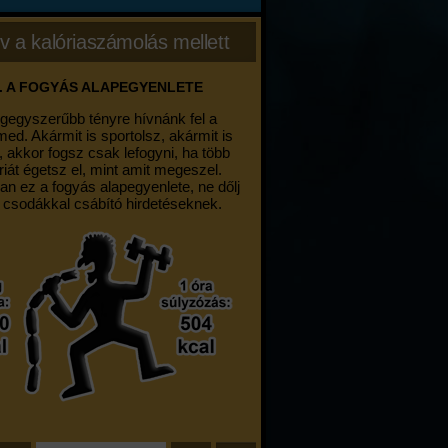
v a kalóriaszámolás mellett
. A FOGYÁS ALAPEGYENLETE
egegyszerűbb tényre hívnánk fel a
med. Akármit is sportolsz, akármit is
, akkor fogsz csak lefogyni, ha több
riát égetsz el, mint amit megeszel.
an ez a fogyás alapegyenlete, ne dőlj
 csodákkal csábító hirdetéseknek.