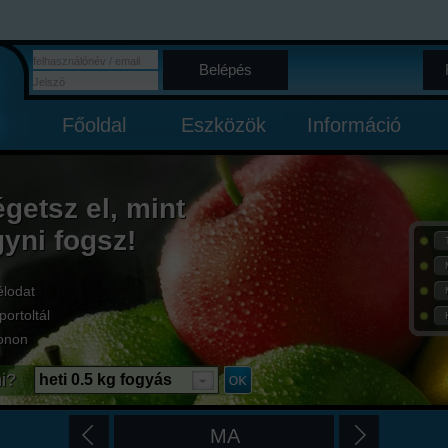
Belépés
Főoldal
Eszközök
Információ
égetsz el, mint
gyni fogsz!
élodat
portoltál
onon
i?
heti 0.5 kg fogyás
MA