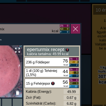
10 ér
1
ZS:
0
A l
mix
SZ:
0
kcal
figyel
F:
0
eszel
kaló
um
Valójáb
be a
eperturmix recept
kalória tartalma: 49.99 kcal
ZS:
1
76
236 g Földieper
SZ:
18
kcal
F:
2
ZS:
2
1 dl (100 g) Tehéntej
44
SZ:
5
(1,5%)
kcal
F:
3
ZS:
0
56
15 g Fehérjepor
SZ:
1
kcal
F:
12
Kalória (Energy):
Zsír (Fat):
Szénhidrát (Carbo):