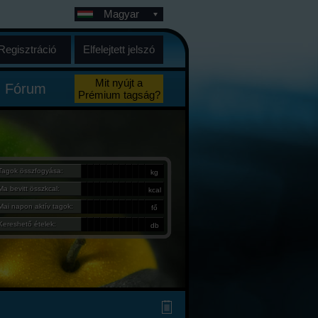
Magyar
Regisztráció
Elfelejtett jelszó
Mit nyújt a
Fórum
Prémium tagság?
Tagok összfogyása:
kg
Ma bevitt összkcal:
kcal
Mai napon aktív tagok:
fő
Kereshető ételek:
db