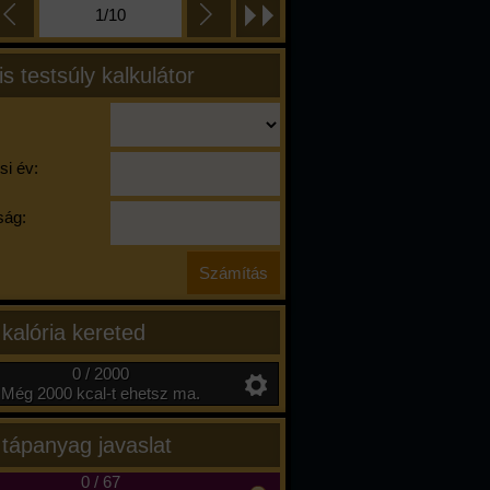
1/10
is testsúly kalkulátor
si év:
ág:
 kalória kereted
0 / 2000
Még 2000 kcal-t ehetsz ma.
 tápanyag javaslat
0
/
67