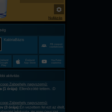
ség
KalóriaBázis
FB csoport
csatlakozás
Értékeld
Értékeld
YouTube
Google
App Store
csatorna
Play
bbi aktivitás
 coop Zabpehely nagyszemű:
a (1 órája):
Ellenőrzötté tettem. :D
 coop Zabpehely nagyszemű:
v (3 órája):
Én vezettem fel ezt az ételt.
valamiért lefokozta, én meg úgyszint