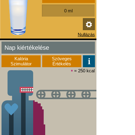
Nap kiértékelése
Kalória
Szöveges
Szimulátor
Értékelés