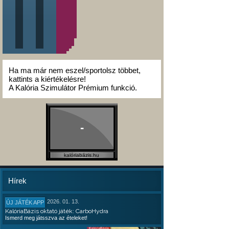
Ha ma már nem eszel/sportolsz többet,
kattints a kiértékelésre!
A Kalória Szimulátor Prémium funkció.
-
kalóriabázis.hu
Hírek
2026. 01. 13.
ÚJ JÁTÉK APP
KalóriaBázis oktató játék: CarboHydra
Ismerd meg játsszva az ételeket!