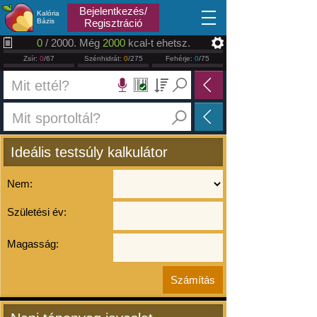
2026.08.08
Bejelentkezés/
Kalória
Bázis
Regisztráció
0
/ 2000. Még
2000
kcal-t ehetsz.
Zsír:
0
/67
Szénhidrát:
0
/275
Fehérje:
0
/75
Ideális testsúly kalkulátor
Nem:
Születési év:
Magasság: