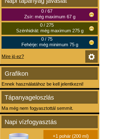
Napi tápanyag javaslat
0
/
67
Zsír: még maximum 67 g
0
/
275
Szénhidrát: még maximum 275 g
0
/
75
Fehérje: még minimum 75 g
Mire jó ez?
Grafikon
Ennek használatához be kell jelentkezni!
Tápanyageloszlás
Ma még nem fogyasztottál semmit.
Napi vízfogyasztás