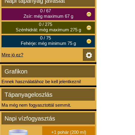
Napi tápanyag javaslat
0
/
67
Zsír: még maximum 67 g
0
/
275
Szénhidrát: még maximum 275 g
0
/
75
Fehérje: még minimum 75 g
Mire jó ez?
Grafikon
Ennek használatához be kell jelentkezni!
Tápanyageloszlás
Ma még nem fogyasztottál semmit.
Napi vízfogyasztás