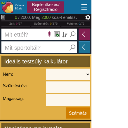
2026.08.06
Bejelentkezés/
Kalória
Bázis
Regisztráció
0
/ 2000. Még
2000
kcal-t ehetsz.
Zsír:
0
/67
Szénhidrát:
0
/275
Fehérje:
0
/75
Ideális testsúly kalkulátor
Nem:
Születési év:
Magasság: