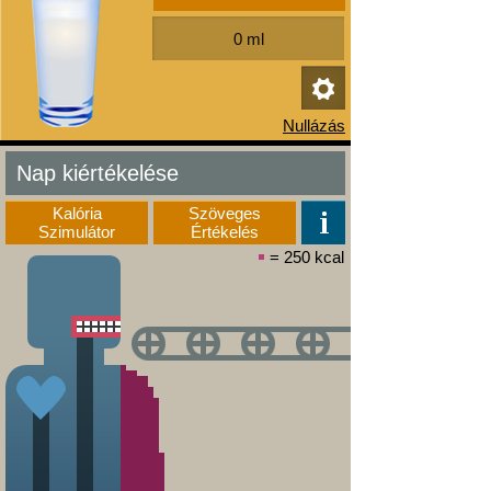
Nap kiértékelése
Kalória
Szöveges
Szimulátor
Értékelés