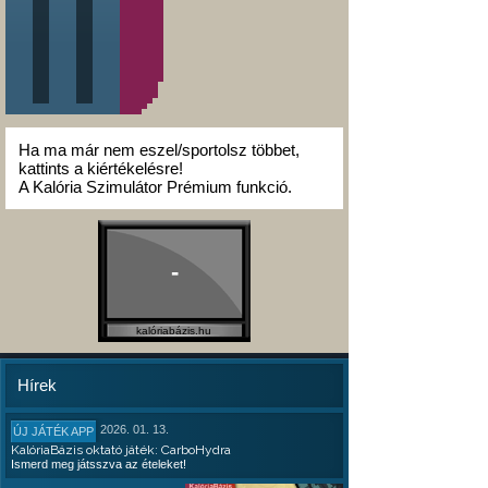
Ha ma már nem eszel/sportolsz többet,
kattints a kiértékelésre!
A Kalória Szimulátor Prémium funkció.
-
kalóriabázis.hu
Hírek
2026. 01. 13.
ÚJ JÁTÉK APP
KalóriaBázis oktató játék: CarboHydra
Ismerd meg játsszva az ételeket!