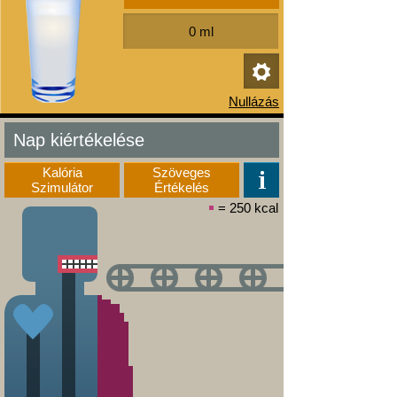
Nap kiértékelése
Kalória
Szöveges
Szimulátor
Értékelés