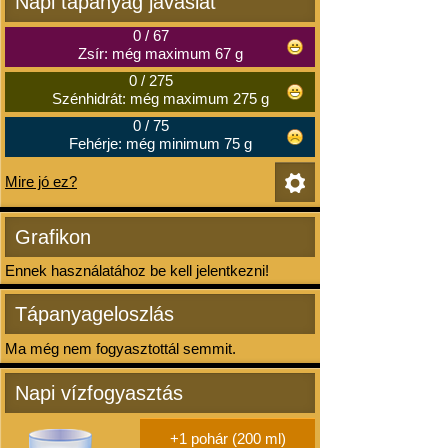
Napi tápanyag javaslat
0
/
67
Zsír: még maximum 67 g
0
/
275
Szénhidrát: még maximum 275 g
0
/
75
Fehérje: még minimum 75 g
Mire jó ez?
Grafikon
Ennek használatához be kell jelentkezni!
Tápanyageloszlás
Ma még nem fogyasztottál semmit.
Napi vízfogyasztás