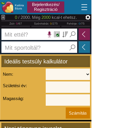
2026.08.09
Bejelentkezés/
Kalória
Bázis
Regisztráció
0
/ 2000. Még
2000
kcal-t ehetsz.
Zsír:
0
/67
Szénhidrát:
0
/275
Fehérje:
0
/75
Ideális testsúly kalkulátor
Nem:
Születési év:
Magasság: