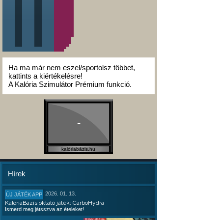
Ha ma már nem eszel/sportolsz többet,
kattints a kiértékelésre!
A Kalória Szimulátor Prémium funkció.
-
kalóriabázis.hu
Hírek
2026. 01. 13.
ÚJ JÁTÉK APP
KalóriaBázis oktató játék: CarboHydra
Ismerd meg játsszva az ételeket!