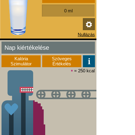
Nap kiértékelése
Kalória
Szöveges
Szimulátor
Értékelés