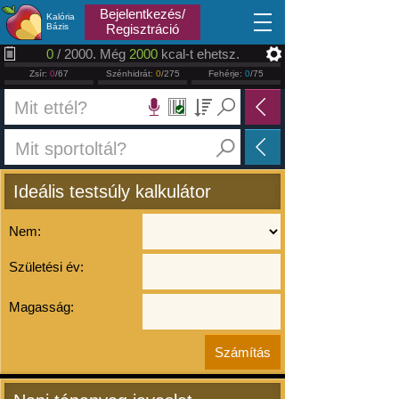
2026.08.09
Bejelentkezés/
Kalória
Bázis
Regisztráció
0
/ 2000. Még
2000
kcal-t ehetsz.
Zsír:
0
/67
Szénhidrát:
0
/275
Fehérje:
0
/75
Ideális testsúly kalkulátor
Nem:
Születési év:
Magasság: