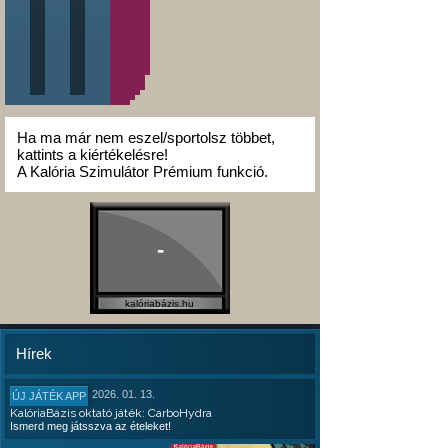
Ha ma már nem eszel/sportolsz többet,
kattints a kiértékelésre!
A Kalória Szimulátor Prémium funkció.
-
kalóriabázis.hu
Hírek
2026. 01. 13.
ÚJ JÁTÉK APP
KalóriaBázis oktató játék: CarboHydra
Ismerd meg játsszva az ételeket!