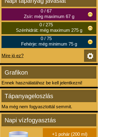
Napi tápanyag javaslat
0
/
67
Zsír: még maximum 67 g
0
/
275
Szénhidrát: még maximum 275 g
0
/
75
Fehérje: még minimum 75 g
Mire jó ez?
Grafikon
Ennek használatához be kell jelentkezni!
Tápanyageloszlás
Ma még nem fogyasztottál semmit.
Napi vízfogyasztás