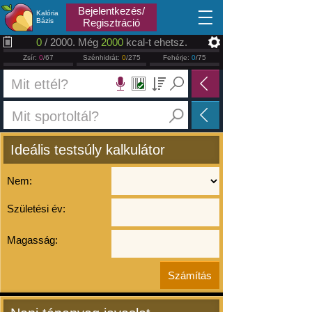
2026.08.07
Bejelentkezés/
Kalória
Bázis
Regisztráció
0
/ 2000. Még
2000
kcal-t ehetsz.
Zsír:
0
/67
Szénhidrát:
0
/275
Fehérje:
0
/75
Ideális testsúly kalkulátor
Nem:
Születési év:
Magasság: