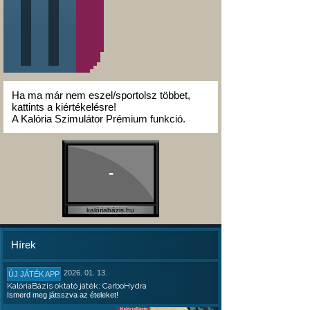
Ha ma már nem eszel/sportolsz többet,
kattints a kiértékelésre!
A Kalória Szimulátor Prémium funkció.
-
kalóriabázis.hu
Hírek
2026. 01. 13.
ÚJ JÁTÉK APP
KalóriaBázis oktató játék: CarboHydra
Ismerd meg játsszva az ételeket!