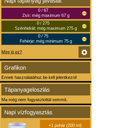
Napi tápanyag javaslat
0
/
67
Zsír: még maximum 67 g
0
/
275
Szénhidrát: még maximum 275 g
0
/
75
Fehérje: még minimum 75 g
Mire jó ez?
Grafikon
Ennek használatához be kell jelentkezni!
Tápanyageloszlás
Ma még nem fogyasztottál semmit.
Napi vízfogyasztás