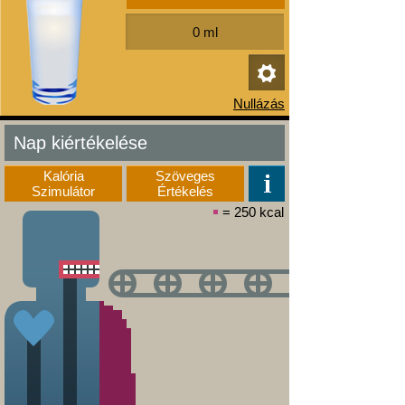
Nap kiértékelése
Kalória
Szöveges
Szimulátor
Értékelés