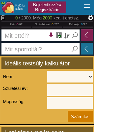
2026.08.06
Bejelentkezés/
Kalória
Bázis
Regisztráció
0
/ 2000. Még
2000
kcal-t ehetsz.
Zsír:
0
/67
Szénhidrát:
0
/275
Fehérje:
0
/75
Ideális testsúly kalkulátor
Nem:
Születési év:
Magasság: