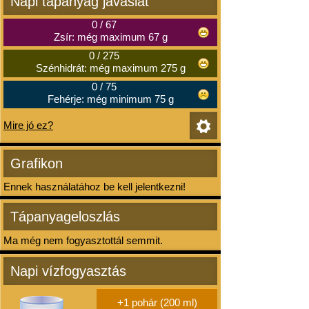
Napi tápanyag javaslat
0
/
67
Zsír: még maximum 67 g
0
/
275
Szénhidrát: még maximum 275 g
0
/
75
Fehérje: még minimum 75 g
Mire jó ez?
Grafikon
Ennek használatához be kell jelentkezni!
Tápanyageloszlás
Ma még nem fogyasztottál semmit.
Napi vízfogyasztás