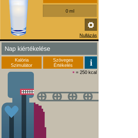
Nap kiértékelése
Kalória
Szöveges
Szimulátor
Értékelés