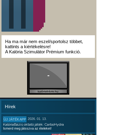
Ha ma már nem eszel/sportolsz többet,
kattints a kiértékelésre!
A Kalória Szimulátor Prémium funkció.
-
kalóriabázis.hu
Hírek
2026. 01. 13.
ÚJ JÁTÉK APP
KalóriaBázis oktató játék: CarboHydra
Ismerd meg játsszva az ételeket!