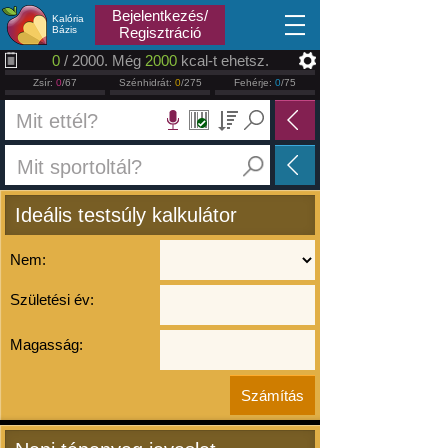
2026.08.10
Bejelentkezés/
Kalória
Bázis
Regisztráció
0
/ 2000. Még
2000
kcal-t ehetsz.
Zsír:
0
/67
Szénhidrát:
0
/275
Fehérje:
0
/75
Ideális testsúly kalkulátor
Nem:
Születési év:
Magasság: