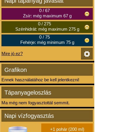
Napi tápanyag javaslat
0
/
67
Zsír: még maximum 67 g
0
/
275
Szénhidrát: még maximum 275 g
0
/
75
Fehérje: még minimum 75 g
Mire jó ez?
Grafikon
Ennek használatához be kell jelentkezni!
Tápanyageloszlás
Ma még nem fogyasztottál semmit.
Napi vízfogyasztás