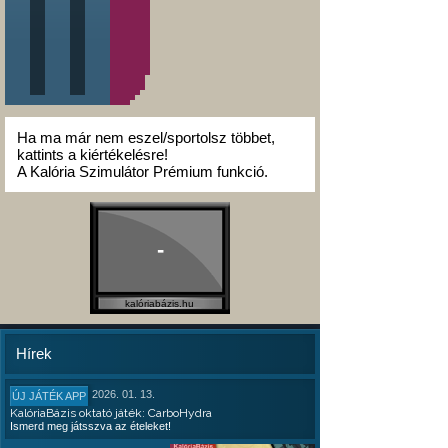
Ha ma már nem eszel/sportolsz többet,
kattints a kiértékelésre!
A Kalória Szimulátor Prémium funkció.
-
kalóriabázis.hu
Hírek
2026. 01. 13.
ÚJ JÁTÉK APP
KalóriaBázis oktató játék: CarboHydra
Ismerd meg játsszva az ételeket!