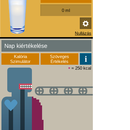
Nap kiértékelése
Kalória
Szöveges
Szimulátor
Értékelés