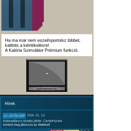
Ha ma már nem eszel/sportolsz többet,
kattints a kiértékelésre!
A Kalória Szimulátor Prémium funkció.
-
kalóriabázis.hu
Hírek
2026. 01. 13.
ÚJ JÁTÉK APP
KalóriaBázis oktató játék: CarboHydra
Ismerd meg játsszva az ételeket!