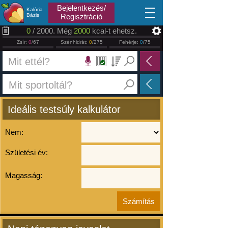
2026.08.09
Bejelentkezés/
Kalória
Bázis
Regisztráció
0
/ 2000. Még
2000
kcal-t ehetsz.
Zsír:
0
/67
Szénhidrát:
0
/275
Fehérje:
0
/75
Ideális testsúly kalkulátor
Nem:
Születési év:
Magasság: