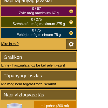
Napi tápanyag javaslat
0
/
67
Zsír: még maximum 67 g
0
/
275
Szénhidrát: még maximum 275 g
0
/
75
Fehérje: még minimum 75 g
Mire jó ez?
Grafikon
Ennek használatához be kell jelentkezni!
Tápanyageloszlás
Ma még nem fogyasztottál semmit.
Napi vízfogyasztás