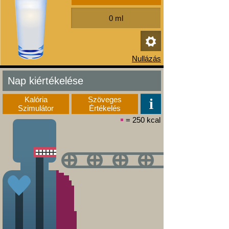
Nap kiértékelése
Kalória
Szöveges
Szimulátor
Értékelés