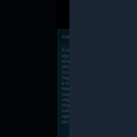
Kalóriaszámlálás
A sikeres fogyás titka valójában igen
egyszerű: égess több energiát, mint
amennyit beviszel. Természetesen e
elég nagy fegyelemre és akaraterőre
szükség, de meglepődve fogod tapasz
hogy a kalóriaszámolás mennyire ru
a többi diétához képest. Itt nincsenek ti
ételek és a megengedett kalóriabevite
nagymértékben növelheted ha testmo
végzel.
Végül, de nem utolsó sorban, a
kalóriaszámolás módszerét a legtöbb
egészségügyi szakorvos ajánlja és
támogatja.
To