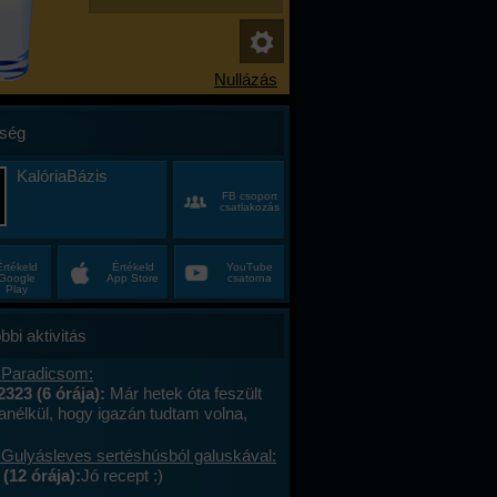
ség
KalóriaBázis
FB csoport
csatlakozás
Értékeld
Értékeld
YouTube
Google
App Store
csatorna
Play
bbi aktivitás
 Paradicsom:
2323 (6 órája):
Már hetek óta feszült
anélkül, hogy igazán tudtam volna,
alán a munkahelyi hajtás, talán az, hogy
ncas éveim közepén egyszer csak
 Gulyásleves sertéshúsból galuskával:
 körülöttem minden, ami régen izgalmas
(12 órája):
Jó recept :)
hétvégék már nem jelentettek semmit, a