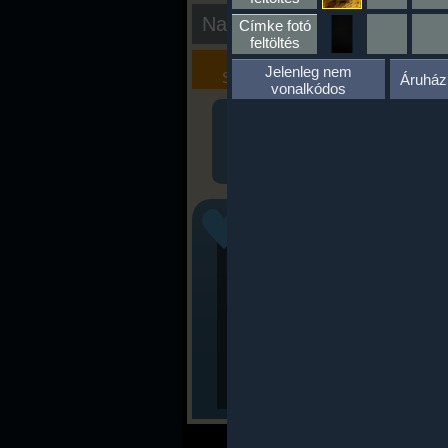
Nap kiértékelése
Címke fotó
feltöltés
Kalória
Szöveges
Jelenleg nem
Szimulátor
Értékelés
Áruház
vonalkódos