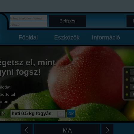
Belépés
Főoldal
Eszközök
Információ
égetsz el, mint
gyni fogsz!
élodat
portoltál
onon
i?
heti 0.5 kg fogyás
MA