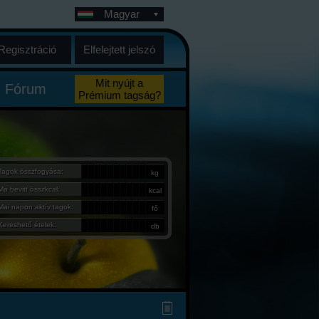
Magyar
Regisztráció
Elfelejtett jelszó
Mit nyújt a
Fórum
Prémium tagság?
Tagok összfogyása:
kg
Ma bevitt összkcal:
kcal
Mai napon aktív tagok:
fő
Kereshető ételek:
db