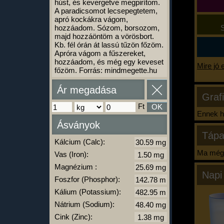
húst, és kevergetve megpirítom.
A paradicsomot lecsepegtetem,
apró kockákra vágom,
hozzáadom. Sózom, borsozom,
S
majd hozzáöntöm a vörösbort.
Kb. fél órán át lassú tűzön főzöm.
Apróra vágom a fűszereket,
hozzáadom, és még egy keveset
Mire jó 
főzöm. Forrás: mindmegette.hu
Ár megadása
Graf
Ft
OK
Ennek ha
Ásványok
Tápa
Kálcium (Calc):
Ma még 
Vas (Iron):
Magnézium :
Napi
Foszfor (Phosphor):
Kálium (Potassium):
Nátrium (Sodium):
Cink (Zinc):