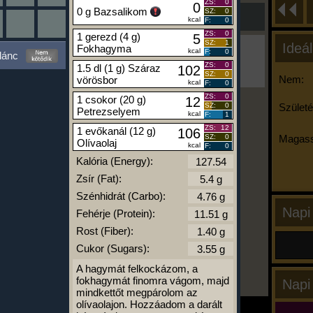
ZS:
0
0
0 g Bazsalikom
SZ:
0
kcal
F:
0
ZS:
0
1 gerezd (4 g)
5
SZ:
1
Ideál
Fokhagyma
Ha ma már nem eszel/sportolsz többet,
kcal
F:
0
lánc
kattints a kiértékelésre!
ZS:
0
1.5 dl (1 g) Száraz
102
A Kalória Szimulátor Prémium funkció.
SZ:
0
Nem:
vörösbor
kcal
F:
0
ZS:
0
1 csokor (20 g)
12
SZ:
0
Születé
Petrezselyem
kcal
F:
1
-
ZS:
12
1 evőkanál (12 g)
106
SZ:
0
Magass
Olívaolaj
kcal
F:
0
Kalória (Energy):
kalóriabázis.hu
Zsír (Fat):
Szénhidrát (Carbo):
Napi
Fehérje (Protein):
Rost (Fiber):
Cukor (Sugars):
A hagymát felkockázom, a
fokhagymát finomra vágom, majd
Napi
mindkettőt megpárolom az
olívaolajon. Hozzáadom a darált