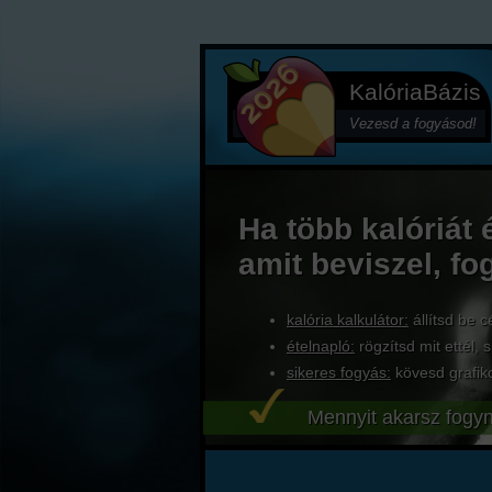
KalóriaBázis
Vezesd a fogyásod!
Ha több kalóriát 
amit beviszel, fo
kalória kalkulátor:
állítsd be c
ételnapló:
rögzítsd mit ettél, s
sikeres fogyás:
kövesd grafik
Mennyit akarsz fogyn