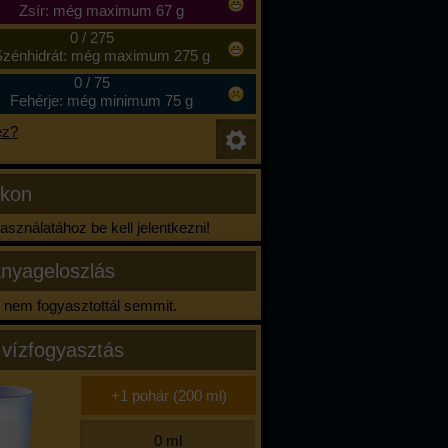
Zsír: még maximum 67 g
0
/
275
zénhidrát: még maximum 275 g
0
/
75
Fehérje: még minimum 75 g
ez?
ikon
sználatához be kell jelentkezni!
nyageloszlás
nem fogyasztottál semmit.
 vízfogyasztás