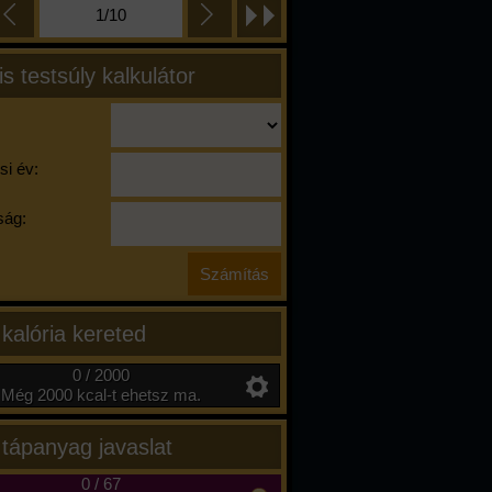
1/10
is testsúly kalkulátor
si év:
ág:
 kalória kereted
0 / 2000
Még 2000 kcal-t ehetsz ma.
 tápanyag javaslat
0
/
67