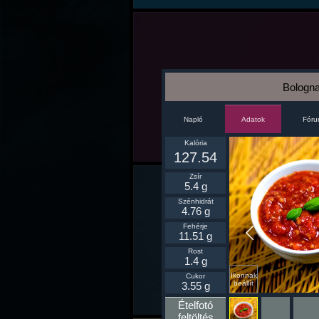
Bologna
Napló
Fór
Adatok
Kalória
127.54
Zsír
5.4 g
Szénhidrát
4.76 g
Fehérje
11.51 g
Rost
1.4 g
Ikonnak
Cukor
beállít
3.55 g
Ételfotó
feltöltés