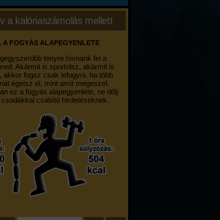
v a kalóriaszámolás mellett
. A FOGYÁS ALAPEGYENLETE
egegyszerűbb tényre hívnánk fel a
med. Akármit is sportolsz, akármit is
, akkor fogsz csak lefogyni, ha több
riát égetsz el, mint amit megeszel.
an ez a fogyás alapegyenlete, ne dőlj
 csodákkal csábító hirdetéseknek.