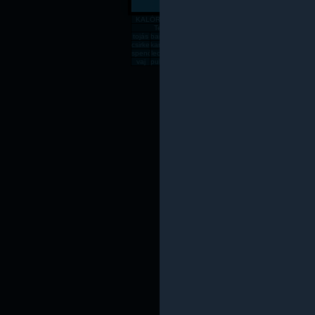
KALÓRIATÁBLÁZAT
Gabona, mag, örlemény
Pékáru, é
Tejtermék
Sajt
tojás
banán
csirkemell
rizs
alma
zabpehely
sör
dinnye
paradics
süt
csirkecomb
karfiol
sárgadinnye
gomba
kenyér
főtt rizs
csirkemáj
sárgarépa
húsleves
cukk
spenót
lecsó
rozskenyér
vodka
fagyi
lencse
sajt
rántott csirkeme
tészta
kuk
vaj
pulykamell
pogácsa
teljes kiőrlésû kenyér
fasírt
mák
sült csirkecomb
lazac
kókuszzsí
sav
Az oldal csak saját felelőssé