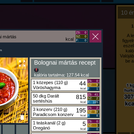
10 ér
1
ZS:
0
A l
i mártás
SZ:
0
kcal
figyel
F:
0
eszel
kaló
um
Valójáb
be a
Bolognai mártás recept
kalória tartalma: 127.54 kcal
ZS:
0
1 közepes (110 g)
44
SZ:
9
Vöröshagyma
kcal
F:
1
ZS:
41
50 dkg Darált
815
SZ:
2
sertéshús
kcal
F:
105
ZS:
2
3 konzerv (210 g)
195
SZ:
34
Paradicsom konzerv
kcal
F:
8
ZS:
0
1 teáskanál (2 g)
5
SZ:
1
Oregánó
kcal
F:
0