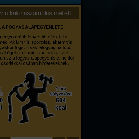
v a kalóriaszámolás mellett
. A FOGYÁS ALAPEGYENLETE
egegyszerűbb tényre hívnánk fel a
med. Akármit is sportolsz, akármit is
, akkor fogsz csak lefogyni, ha több
riát égetsz el, mint amit megeszel.
an ez a fogyás alapegyenlete, ne dőlj
 csodákkal csábító hirdetéseknek.