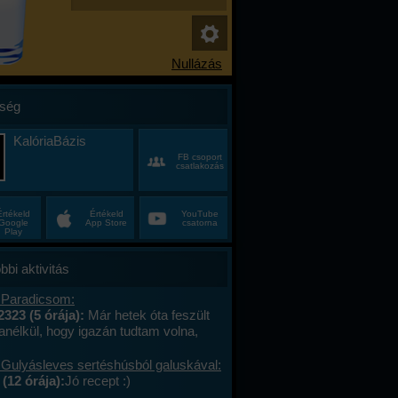
ség
KalóriaBázis
FB csoport
csatlakozás
Értékeld
Értékeld
YouTube
Google
App Store
csatorna
Play
bbi aktivitás
 Paradicsom:
2323 (5 órája):
Már hetek óta feszült
anélkül, hogy igazán tudtam volna,
alán a munkahelyi hajtás, talán az, hogy
ncas éveim közepén egyszer csak
 Gulyásleves sertéshúsból galuskával:
 körülöttem minden, ami régen izgalmas
(12 órája):
Jó recept :)
hétvégék már nem jelentettek semmit, a