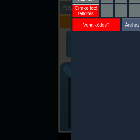
Nap kiértékelése
Címke fotó
feltöltés
Kalória
Szöveges
Szimulátor
Értékelés
Vonalkódos?
Áruház