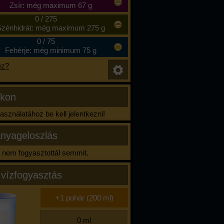
Zsír: még maximum 67 g
0
/
275
zénhidrát: még maximum 275 g
0
/
75
Fehérje: még minimum 75 g
ez?
ikon
sználatához be kell jelentkezni!
nyageloszlás
nem fogyasztottál semmit.
 vízfogyasztás