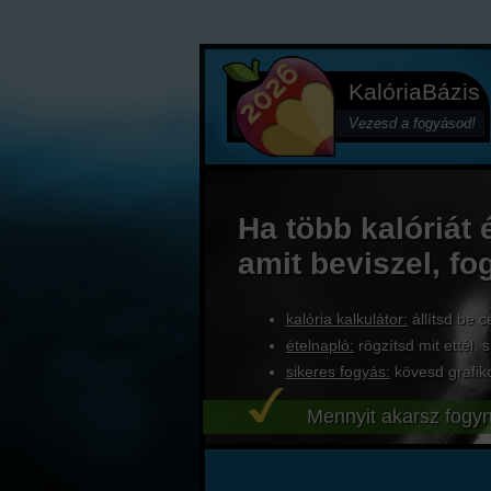
KalóriaBázis
Vezesd a fogyásod!
Ha több kalóriát 
amit beviszel, fo
kalória kalkulátor:
állítsd be c
ételnapló:
rögzítsd mit ettél, s
sikeres fogyás:
kövesd grafik
Mennyit akarsz fogyn