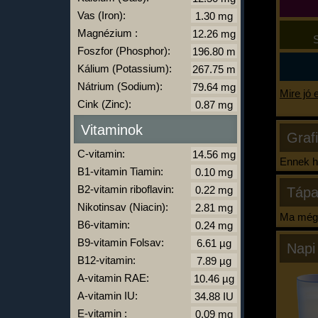
Vas (Iron):
Magnézium :
S
Foszfor (Phosphor):
Kálium (Potassium):
Nátrium (Sodium):
Mire jó 
Cink (Zinc):
Vitaminok
Graf
C-vitamin:
Ennek ha
B1-vitamin Tiamin:
B2-vitamin riboflavin:
Tápa
Nikotinsav (Niacin):
Ma még 
B6-vitamin:
B9-vitamin Folsav:
Napi
B12-vitamin:
A-vitamin RAE:
A-vitamin IU:
E-vitamin :