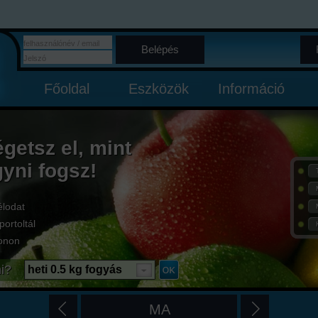
Belépés
Főoldal
Eszközök
Információ
égetsz el, mint
gyni fogsz!
élodat
portoltál
onon
i?
heti 0.5 kg fogyás
MA