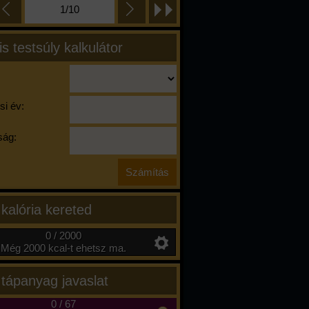
1/10
is testsúly kalkulátor
si év:
ág:
 kalória kereted
0 / 2000
Még 2000 kcal-t ehetsz ma.
 tápanyag javaslat
0
/
67