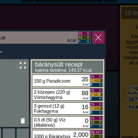
10 ér
1
ZS:
0
A l
ült
SZ:
0
kcal
figyel
F:
0
eszel
kaló
um
Valójáb
be a
báránysült recept
kalória tartalma: 149.37 kcal
ZS:
0
35
150 g Paradicsom
SZ:
6
kcal
F:
2
ZS:
0
2 közepes (220 g)
88
SZ:
18
Vöröshagyma
kcal
F:
3
ZS:
0
3 gerezd (12 g)
16
SZ:
3
Fokhagyma
kcal
F:
1
ZS:
0
0.5 dl (50 g) Víz
0
SZ:
0
(általános)
kcal
F:
0
ZS:
127
2,000
1000 g Bárányhús
SZ:
3