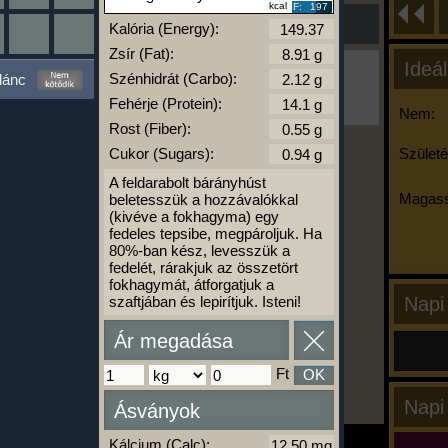
kcal
F:
197
Kalória (Energy):
Zsír (Fat):
Ideál
Ha ma már nem eszel/sportolsz többet,
Szénhidrát (Carbo):
lánc
kattints a kiértékelésre!
Fehérje (Protein):
A Kalória Szimulátor Prémium funkció.
Nem:
Rost (Fiber):
Cukor (Sugars):
Születé
A feldarabolt bárányhúst
-
Magass
beletesszük a hozzávalókkal
(kivéve a fokhagyma) egy
fedeles tepsibe, megpároljuk. Ha
kalóriabázis.hu
80%-ban kész, levesszük a
fedelét, rárakjuk az összetört
fokhagymát, átforgatjuk a
szaftjában és lepirítjuk. Isteni!
Napi
Ár megadása
Ft
OK
Napi
Ásványok
Kálcium (Calc):