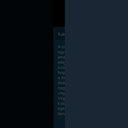
Kalóriaszámlálás
A sikeres fogyás titka valójában igen
egyszerű: égess több energiát, mint
amennyit beviszel. Természetesen e
elég nagy fegyelemre és akaraterőre
szükség, de meglepődve fogod tapasz
hogy a kalóriaszámolás mennyire ru
a többi diétához képest. Itt nincsenek ti
ételek és a megengedett kalóriabevite
nagymértékben növelheted ha testmo
végzel.
Végül, de nem utolsó sorban, a
kalóriaszámolás módszerét a legtöbb
egészségügyi szakorvos ajánlja és
támogatja.
To