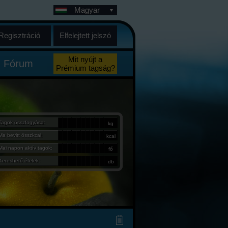
Magyar
Regisztráció
Elfelejtett jelszó
Mit nyújt a
Fórum
Prémium tagság?
Tagok összfogyása:
kg
Ma bevitt összkcal:
kcal
Mai napon aktív tagok:
fő
Kereshető ételek:
db