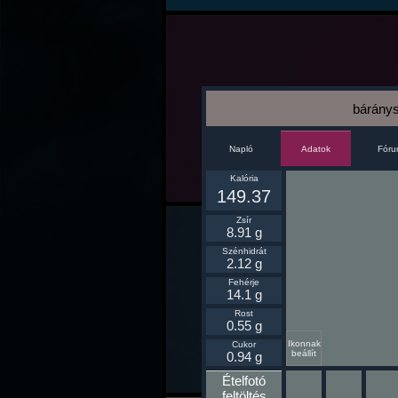
báránys
Napló
Fór
Adatok
Kalória
149.37
Zsír
8.91 g
Szénhidrát
2.12 g
Fehérje
14.1 g
Rost
0.55 g
Ikonnak
Cukor
beállít
0.94 g
Ételfotó
feltöltés