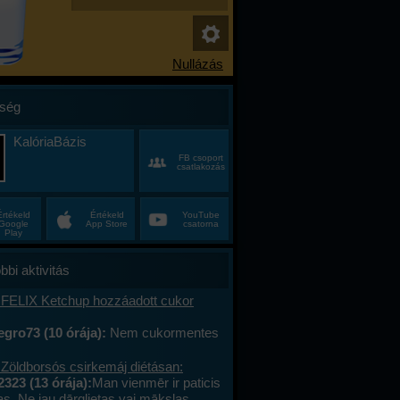
ség
KalóriaBázis
FB csoport
csatlakozás
Értékeld
Értékeld
YouTube
Google
App Store
csatorna
Play
bbi aktivitás
 FELIX Ketchup hozzáadott cukor
gro73 (10 órája):
Nem cukormentes
0%-al kevesebb cukor
 Zöldborsós csirkemáj diétásan:
2323 (13 órája):
Man vienmēr ir paticis
tas. Ne jau dārglietas vai mākslas