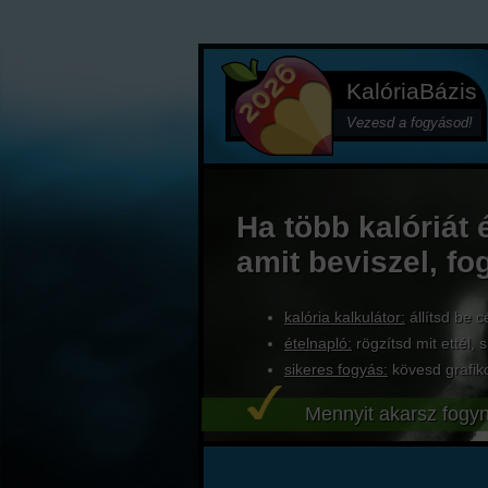
KalóriaBázis
Vezesd a fogyásod!
Ha több kalóriát 
amit beviszel, fo
kalória kalkulátor:
állítsd be c
ételnapló:
rögzítsd mit ettél, s
sikeres fogyás:
kövesd grafik
Mennyit akarsz fogyn