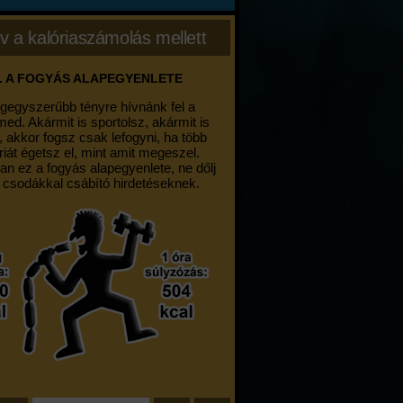
v a kalóriaszámolás mellett
. A FOGYÁS ALAPEGYENLETE
egegyszerűbb tényre hívnánk fel a
med. Akármit is sportolsz, akármit is
, akkor fogsz csak lefogyni, ha több
riát égetsz el, mint amit megeszel.
an ez a fogyás alapegyenlete, ne dőlj
 csodákkal csábító hirdetéseknek.