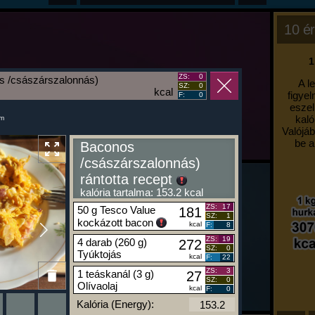
10 ér
1
ZS:
0
s /császárszalonnás)
A l
SZ:
0
kcal
figyel
F:
0
eszel
kaló
um
Valójáb
be a
Baconos
/császárszalonnás)
rántotta recept
kalória tartalma: 153.2 kcal
ZS:
17
50 g Tesco Value
181
SZ:
1
kockázott bacon
kcal
F:
8
ZS:
19
4 darab (260 g)
272
SZ:
0
Tyúktojás
kcal
F:
22
ZS:
3
1 teáskanál (3 g)
27
SZ:
0
Olívaolaj
kcal
F:
0
Kalória (Energy):