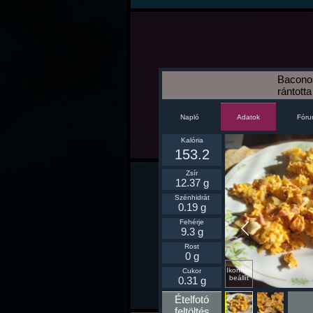
Bacono
rántotta
Napló
Fór
Adatok
Kalória
153.2
Zsír
12.37 g
Szénhidrát
0.19 g
Fehérje
9.3 g
Rost
0 g
Ikonnak
Cukor
beállít
0.31 g
Ételfotó
feltöltés