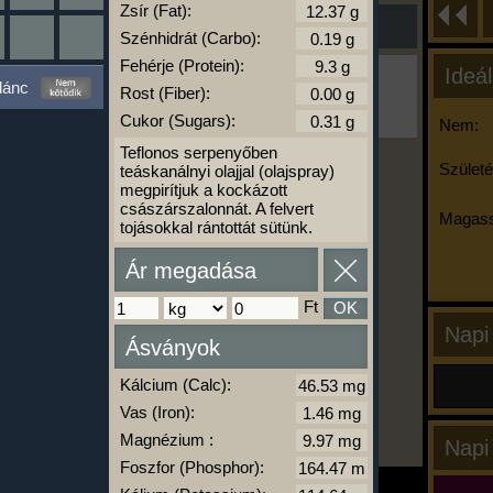
Zsír (Fat):
Szénhidrát (Carbo):
Fehérje (Protein):
Ideál
Ha ma már nem eszel/sportolsz többet,
lánc
Rost (Fiber):
kattints a kiértékelésre!
A Kalória Szimulátor Prémium funkció.
Cukor (Sugars):
Nem:
Teflonos serpenyőben
Születé
teáskanálnyi olajjal (olajspray)
megpirítjuk a kockázott
-
császárszalonnát. A felvert
Magass
tojásokkal rántottát sütünk.
Ár megadása
kalóriabázis.hu
Ft
OK
Napi
Ásványok
Kálcium (Calc):
Vas (Iron):
Magnézium :
Napi
Foszfor (Phosphor):