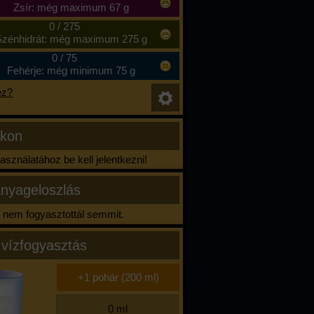
Zsír: még maximum 67 g
0
/
275
zénhidrát: még maximum 275 g
0
/
75
Fehérje: még minimum 75 g
ez?
ikon
sználatához be kell jelentkezni!
nyageloszlás
nem fogyasztottál semmit.
 vízfogyasztás