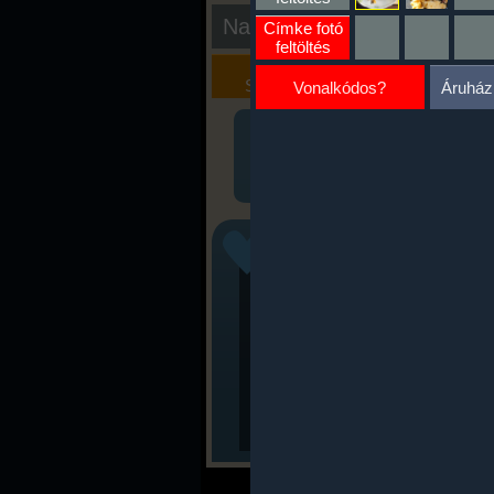
Nap kiértékelése
Címke fotó
feltöltés
Kalória
Szöveges
Szimulátor
Értékelés
Vonalkódos?
Áruház