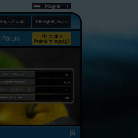
Magyar
Regisztráció
Elfelejtett jelszó
Mit nyújt a
Fórum
Prémium tagság?
Tagok összfogyása:
kg
Ma bevitt összkcal:
kcal
Mai napon aktív tagok:
fő
Kereshető ételek:
db