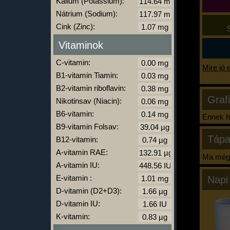
Kálium (Potassium):
Nátrium (Sodium):
Cink (Zinc):
S
Vitaminok
C-vitamin:
Mire jó 
B1-vitamin Tiamin:
B2-vitamin riboflavin:
Graf
Nikotinsav (Niacin):
B6-vitamin:
Ennek ha
B9-vitamin Folsav:
Tápa
B12-vitamin:
A-vitamin RAE:
Ma még 
A-vitamin IU:
E-vitamin :
Napi
D-vitamin (D2+D3):
D-vitamin IU:
K-vitamin: