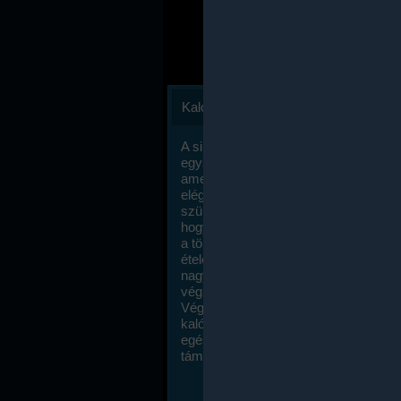
Kalóriaszámlálás
A sikeres fogyás titka valójában igen
egyszerű: égess több energiát, mint
amennyit beviszel. Természetesen e
elég nagy fegyelemre és akaraterőre
szükség, de meglepődve fogod tapasz
hogy a kalóriaszámolás mennyire ru
a többi diétához képest. Itt nincsenek ti
ételek és a megengedett kalóriabevite
nagymértékben növelheted ha testmo
végzel.
Végül, de nem utolsó sorban, a
kalóriaszámolás módszerét a legtöbb
egészségügyi szakorvos ajánlja és
támogatja.
To