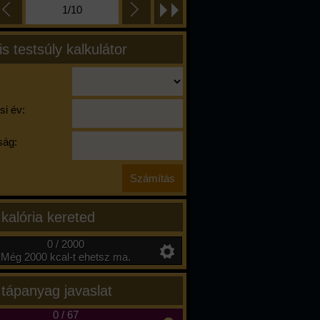
1/10
is testsúly kalkulátor
si év:
ág:
 kalória kereted
0 / 2000
Még 2000 kcal-t ehetsz ma.
 tápanyag javaslat
0
/
67