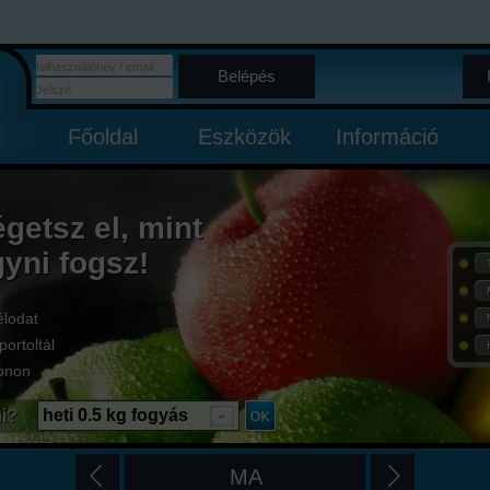
Belépés
Főoldal
Eszközök
Információ
égetsz el, mint
gyni fogsz!
élodat
portoltál
onon
i?
heti 0.5 kg fogyás
MA